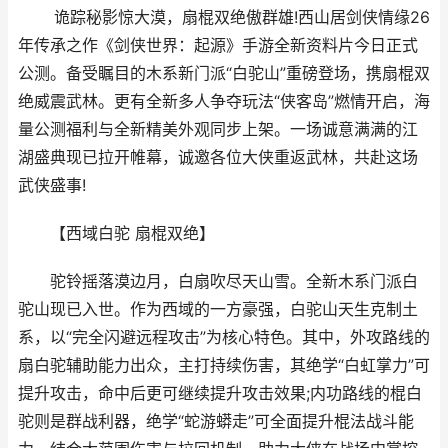
诡踪秘影惊大漠，扇棍双绝傲群雄!西山居剑侠情缘26
年传承之作《剑侠世界：起源》手游全新资料片今日正式
公测。备受瞩目的木系新门派“白驼山”重磅登场，携扇棍双
绝威震武林。更有全新多人争夺玩法“侠客岛”燃情开启，海
量公测福利与全新精美外观同步上架。一场诚意满满的江
湖盛典现已拉开帷幕，诚邀各位大侠重返武林，共赴这场
武侠盛事!
【西域白驼 扇棍双绝】
驼铃摇落漠边月，白扇吹尽天山雪。全新木系门派白
驼山现已入世。作为西域的一方豪强，白驼山天生克制土
系，以“完全闪避远程攻击”为核心特色。其中，外攻路线的
扇白驼辅助能力出众，主打持续伤害，其绝学“白虹掌力”可
提升攻击，命中后更可继续提升攻击效果;内功路线的棍白
驼则是群战利器，绝学“蛇游蟒走”可全面提升棍法战斗能