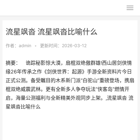
流星飒沓 流星飒沓比喻什么
作者：
admin
•
更新时间：2026-03-12
摘要： 诡踪秘影惊大漠，扇棍双绝傲群雄!西山居剑侠情
缘26年传承之作《剑侠世界：起源》手游全新资料片今日
正式公测。备受瞩目的木系新门派“白驼山”重磅登场，携扇
棍双绝威震武林。更有全新多人争夺玩法“侠客岛”燃情开
启，海量公测福利与全新精美外观同步上架。,流星飒沓 流
星飒沓比喻什么