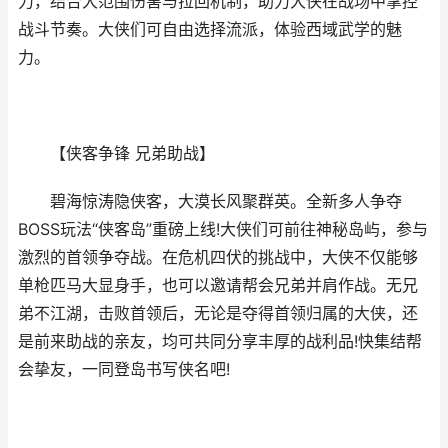
力，结合大范围伤害与拉回机制，助力大侠在战场中掌控
战斗节奏。大侠们可自由选择流派，体验西域武学的魅
力。
【侠客争锋 兄弟助战】
碧海惊涛隐侠客，大漠长风聚群英。全新多人争夺
BOSS玩法“侠客岛”重磅上线!大侠们可前往神秘岛屿，参与
激烈的首领争夺战。在危机四伏的挑战中，大侠不仅能够
单枪匹马大显身手，也可以邀请帮会兄弟并肩作战。无兄
弟不江湖，击败首领后，无论是夺得首领归属的大侠，还
是前来助战的亲友，均可共同分享丰厚的战利品!快集结帮
会挚友，一同登岛书写侠名吧!