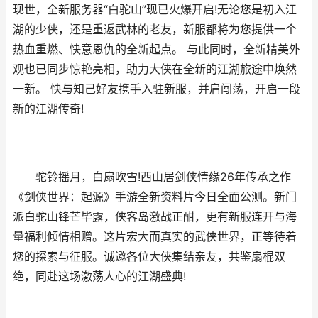
现世，全新服务器“白驼山”现已火爆开启!无论您是初入江
湖的少侠，还是重返武林的老友，新服都将为您提供一个
热血重燃、快意恩仇的全新起点。 与此同时，全新精美外
观也已同步惊艳亮相，助力大侠在全新的江湖旅途中焕然
一新。 快与知己好友携手入驻新服，并肩闯荡，开启一段
新的江湖传奇!
驼铃摇月，白扇吹雪!西山居剑侠情缘26年传承之作
《剑侠世界：起源》手游全新资料片今日全面公测。新门
派白驼山锋芒毕露，侠客岛激战正酣，更有新服连开与海
量福利倾情相赠。这片宏大而真实的武侠世界，正等待着
您的探索与征服。诚邀各位大侠集结亲友，共鉴扇棍双
绝，同赴这场激荡人心的江湖盛典!