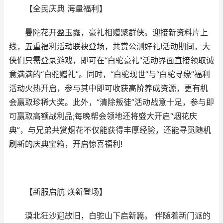
【全民庆典 海量福利】
曼陀花开盈玉露，豪礼相赠聚群侠。迎接新资料片上
线，五重福利活动联袂登场，共赏公测好礼!活动期间，大
侠们只需登录游戏，即可在“白驼豪礼”活动界面直接领取诚
意满满的“白驼赠礼”。同时，“白驼现世”与“白驼寻缘”福利
活动火热开启，参与其中即可收获高阶养成资源，更有机
会赢取珍稀大奖。此外，“清除叛徒”活动战意十足，参与即
可赢取高额战利品;每晚帮会领地还将盛大开启“烟花庆
典”，与兄弟共赏烟花不仅能获得丰厚经验，还能寻觅随机
刷新的庆典宝箱，开启惊喜福利!
【新服启航 焕新登场】
漠北狂沙迎故旧，白驼山下启新篇。 伴随着新门派的