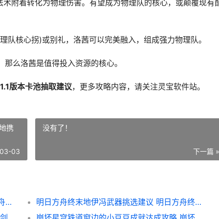
法术附着转化为物理伤害。有望成为物理队的核心，或颠覆现有
物理队核心拐)或别礼，洛茜可以完美融入，组成强力物理队。
，那么洛茜是值得投入资源的核心。
1.1版本卡池抽取建议
，更多攻略内容，请关注灵宝软件站。
地携
没有了！
03-03
下一篇 
明日方舟终末地1.1版本卡池抽取建议 明日方舟终末地什么时候上线
明日方舟终末地伊冯武器挑选建议 明日方舟终末地携宇铭星活动
《剑侠世界端游》预约开年新服 领百万绑金 剑侠世界端游2026年新区开服
崩坏星穹铁道窗边的小豆豆成就达成攻略 崩坏星穹铁道是买断制的吗