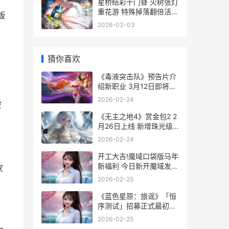
星桥结彩千门昼 火树张灯
重花游 特殊掉落翻倍活动
版
主题主题最初 商城同步焕
2026-03-03
新
猜你喜欢
《毒液突击队》预告片介
绍新职业 3月12日即将开
战 毒液对战
2026-02-24
空
《无主之地4》赏金包2 2
月26日上线 新增珠光级
稀有装备 无主之地4密藏
2026-02-24
大门位置
开工大吉!魔域口袋版马年
新福利 今日新开魔域发布
家
网手机版
2026-02-25
《蓝色星原：旅谣》「恒
序测试」招募正式最初
《蓝色星原:旅谣》
2026-02-25