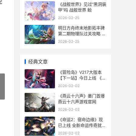
配
《战舰世界》见过“黑洞装
甲”吗 战舰世界 鲙
2026-02-25
明日方舟终末地影拓丰碑
第二期物理队过关攻略 明
日方舟终末地wiki
2026-02-25
经典文章
《冒险岛》V217大版本
【下一站】今日上线 《冒
险岛》新职业莲登陆国服
2026-02-02
»
《燕云十六声》墨门首爆
燕云十六声游戏官网
2026-02-02
《命运2：宿命边缘》现
已上线 全新命运传奇就此
最初 命运2新手任务宿怨
2026-02-02