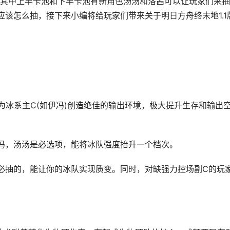
线，其中上半卡池和下半卡池有新角色汤汤和洛茜可以让玩家们来抽
该怎么抽，接下来小编将给玩家们带来关于明日方舟终末地1.1
，为冰系主C(如伊冯)创造绝佳的输出环境，极大提升生存和输出
冯，汤汤是必选项，能将冰队强度抬升一个档次。
必抽的，能让你的冰队实现质变。同时，对缺强力控场副C的玩