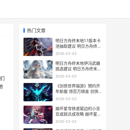
热门文章
明日方舟终末地1.1版本卡
池抽取建议 明日方舟终末
地什么时候上线
2026-03-03
明日方舟终末地伊冯武器
挑选建议 明日方舟终末地
携宇铭星活动
2026-03-03
家们
《剑侠世界端游》预约开
地
年新服 领百万绑金 剑侠
世界端游2026年新区开服
2026-03-03
崩坏星穹铁道窗边的小豆
豆成就达成攻略 崩坏星穹
铁道是买断制的吗
2026-03-03