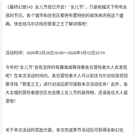
《最终幻想
》女儿节现已开启！“女儿节”，乃是祝福天下所有女
14
孩的节日。各个城市和住宅区都将布置特别的装饰来庆祝这个盛
典。快去找乌尔达哈的管家之王了解详情吧！
活动时间：
年
月
日
～
年
月
日
2026
2
26
16:00
2026
3
12
22:59
今年的
“女儿节”会有怎样的有趣逸闻等待着各位冒险者大人去发现
呢？在本次活动时间内，各位冒险者大人可以前往乌尔达哈现世回
廊寻找「管家之王」进行对话后即可接取本次活动任务！此外，各
大主城的冒险者居住区也会换上女儿节的装饰物，还请各位大人留
意啦！
关于本次活动的奖励方面，本次完成季节活动后可获得全新幻化