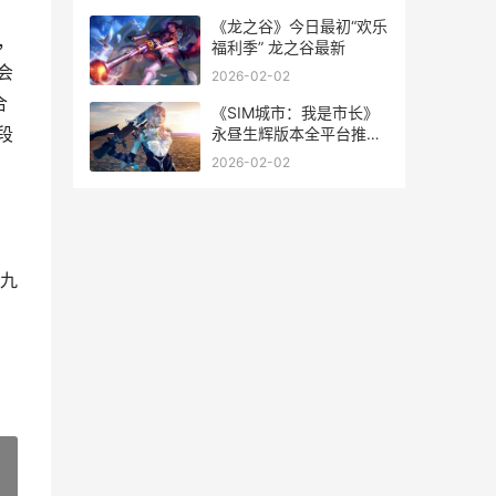
心怎么换绑手机号
《龙之谷》今日最初“欢乐
，
福利季” 龙之谷最新
会
2026-02-02
合
《SIM城市：我是市长》
段
永昼生辉版本全平台推出
我是城市人
2026-02-02
，
九