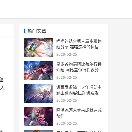
热门文章
喵喵的结合第三章步骤路
线分享 喵喵这样的词语还
有哪些
2026-02-25
星露谷物语阿比盖尔行程
介绍 阿比盖尔行程表分享
星露谷物语阿比盖尔生日
2026-02-25
整
去哪里了
饥荒发条骑士之年活动主
人
题主题内容汇总 饥荒发条
骑士有什么用
2026-02-25
鸣潮冰河入梦来成就达成
条件
2026-02-25