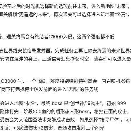
关实验室之后的时光机选择新的选项前往未来，进入新地图“未来”
器人。通关解锁“更遥远的未来”，再次通关可以选择进入新地图“终焉”
侵，通关终焉会有终结者C1000入侵，这两个强度都不低
过去世界线安装信号发射器，完成任务会再让你去终焉的未来世界
安装在混沌的身上，三道信号汇集撕裂时空，恭喜你可以进入最
勒 C3000 号，一个飞碟，难度特别特别特别高会一直召唤机器猫
打两下打完找博士触发前面的进入“无限”的任务线
入地图“永恒”，最终 boss 是“创世神/造物主”，初始 999
体打完二阶段500血的剑盾形态人形boss，格挡正面的攻击
受伤会为大范围圣法术充能成功击败，如果选择“搜寻尸体”，可
级版：+3魔法伤害+2伤害，普通攻击发射三个闪光