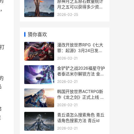
的
原神月之五原石数量统计
月之五可以获得多少资源
，
月之石可以进化哪些宠物
2026-02-25
猜你喜欢
漫改开放世界RPG《七大
 打
罪：起源》3月24日发售
开放世界动作rpg
2026-02-21
金铲铲之战2026福星守护
者泰达米尔解锁方法 金铲
的
铲之战2026春节小英雄
2026-02-21
品
韩国开放世界ACTRPG新
作《龙之剑》正式上线 韩
国开放世界手游
2026-02-21
节
青丘语怎么搜索角色 青丘
里
语角色搜索方法 青丘id
2026-02-21