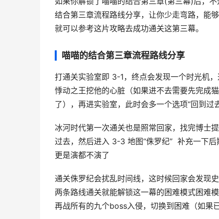
如果你解锁了喵喵的结合第三章(第三幕)后，
结合第三章流程路线分享，让你少走弯路，能够
就可以参考这片攻略去成功通关这第三幕。
喵喵的结合第三章流程路线分享
打通关实验室即 3-1，终点会发现一个时光机，
悸动之王挖他的心脏（如果进不去需要先完成猫
了），再进实验室，此时会多一个选项“回到过去
冰河时代第一次通关也是照常回家，找完博士提
过去，然后进入 3-3 地图“侏罗纪” 补充
更是演都不演了
通关侏罗纪会扰乱时间线，这时候回家会发现史蒂
两条路线通关就能解锁这一幕的困难模式困难模式
再战所有的九个boss入侵，切换到困难（如