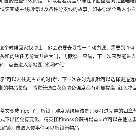
不知道该做些什么的话？可以看看灵宝小编在下面整理的完整喵喵
快速完成主线剧情以及各种分支线的故事。如果你是个新人小白
这个时候回家找博士，他会说要去寻找一个动力源，需要到 1-4
头和肉块任务前置开启大门，再献祭一只猫，下一次来就能进去
”，点击进入新地图“冰河时代”
示“可以去往更古老的时代”，下一次在时光机就可以选择更遥远
一下后期的物品装备，感觉普通白灰色装备强度都有明显提高 红色物
文变成 npc 了，解锁了难度系统应该是只要打过完整的四章
下出怪会有变化，精英怪和boss会获得增益buff可以在他这
果已解锁）击败入侵事件可以解锁新物品