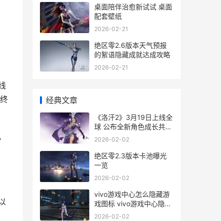
桌面陪伴治愈新试试 桌面
，
配套壁纸
，
2026-02-21
绝区零2.6版本天气预报
的絮语隐藏成就达成攻略
2026-02-21
线
终
经典文章
《洛汗2》3月19日上线全
球 公布全新角色成长共享
系统 洛汗m好玩吗
，
2026-02-02
绝区零2.3版本卡池曝光
一览
2026-02-02
，
vivo游戏中心怎么隐藏游
以
戏图标 vivo游戏中心隐藏
游戏图标方法 vivo游戏中
2026-02-02