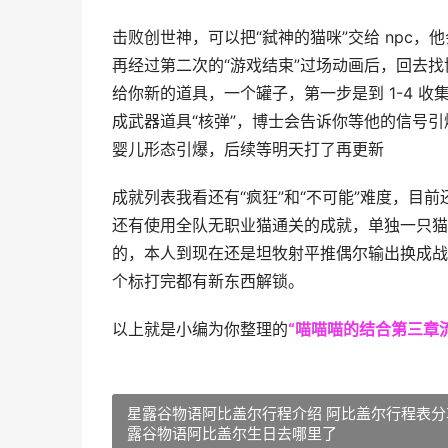
击败创世神，可以把“弑神的猫咪”交给 npc
再经过第二次的“游戏结束”过场动画后，回去
给你新的道具，一个罐子，第一步是到 1-4 收
成武器道具“核弹”，博士会告诉你等他的信号
婴儿形态引爆，后续等明天打了再更新
成就列表我看还有“疯狂”和“不可能”难度，目
还有使用全队无职业猫通关的成就，单独一只猫
的，本人到现在还是坦牧射平推偶尔输出换成战
个标打完都有新东西解锁。
以上就是小编为你整理的
“喵喵喵的结合第三章
星露谷物语阿比盖尔行程介绍 阿比盖尔行程表分
露谷物语阿比盖尔生日去哪里了