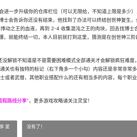
，他会进一步升级你的仓库栏位（可以无限给，不知道上限是多少）
找博士会告诉你还没有结束，他找到了办法可以终结创世神复生，
集悸动之王的血液，再到 2-4 收集混沌之王的肉块，回去找博士
引爆，就能终结一切，本人目前就打到这里，猜测是在创世神三阶
前还没解锁不知道是不是需要困难模式全部通关才会解锁疯狂难度
通关也有独特的标记（右下角多一个小勾）内容还是非常非常多
士或者武僧，其他职业搭配什么的还有相当多的内容，每个职业
流程路线分享”
，更多游戏攻略请关注灵宝！
享 星
没有了！