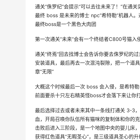
通关“侏罗纪”会提示“可以去往未来了！”在通
最终 boss 是未来的博士 npc“希特勒”机
最终boss是一个黑色大肉团
第一次通关“未来”会有一个终结者C800号猫入
通关“终焉”回去找博士会告诉你要去侏罗纪的
安装道具，最后再去一次混沌裂隙，把一个道具
章“无限”
大概这个时候最后一次 boss 会入侵，是希特
前面要杀十只左右精英怪boss才会落下来让你
最后选择过去或者未来其中一条线打通关 3-3，会进
血，开局召唤你队伍所有猫咪的复制体和你的克隆
击败后进入三阶段，是一个地图中央的婴儿床，
获得红色道具“无暇圣心”，是三级道具圣心的升