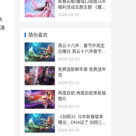
新春前瞻!魔域口袋版马年
福利活动主题主题 《魔
域》新资料片
2026-02-07
伙
不清
猜你喜欢
燕云十六声：春节外观定
位曝光 燕云十六声春节版
本
2026-02-02
免费送新鲜年兽 免费送年
货
2026-02-02
再度启航 再度启航黑板报
图片
2026-02-02
《剑网3》马年新春版本
曝光：DNA动了 剑网三所
有马的介绍和图片
2026-02-02