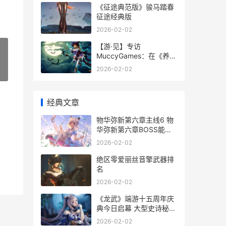
《征途典范版》骏马踏春
征途经典版
2026-02-02
【游·见】专访
MuccyGames：在《养老
小镇》里
2026-02-02
»
经典文章
物华弥新第六章主线6 物
华弥新第六章BOSS能在
第一回合被秒掉吗?
2026-02-02
绝区零爱丽丝音擎武器排
名
2026-02-02
《龙武》端游十五周年庆
典今日启幕 大型史诗秘境
携手多个感恩福利震撼来
2026-02-02