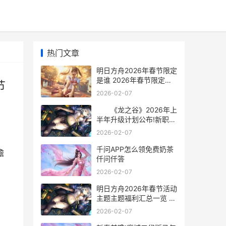
热门文章
明日方舟2026年春节限定
是谁 2026年春节限定卡
节
池 明日方舟2026年春节
2026-02-07
限定有哪些干员
《龙之谷》2026年上
半年升级计划公布!新职
业、新地图等即将登场
2026-02-07
龙之谷世界官网
千问APP怎么领免费奶茶
瞻
仟问仟答
2026-02-07
明日方舟2026年春节活动
主题主题福利汇总一览 明
日方舟2026年限
2026-02-07