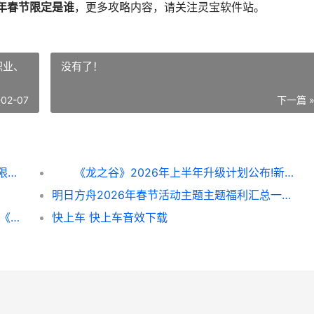
6年春节限定是谁
，更多攻略内容，请关注灵宝软件站。
职业、
没有了！
-02-07
下一篇 
明日方舟2026年春节限定是谁 2026年春节限定卡池 明日方舟2026年春节限定有哪些干员
《龙之谷》2026年上半年升级计划公布!新职业、新地图等即将登场 龙之谷世界官网
明日方舟2026年春节活动主题主题福利汇总一览 明日方舟2026年限
新春前瞻!魔域口袋版马年福利活动主题主题 《魔域》新资料片
快上车 快上车音效下载