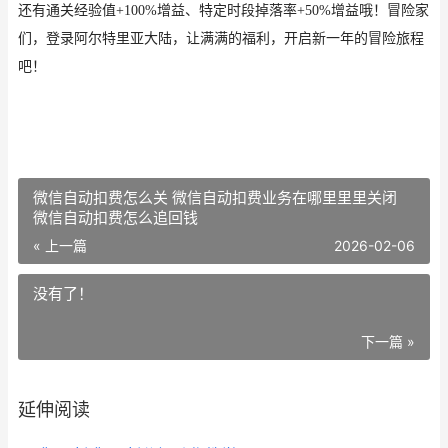
还有通关经验值
+100%增益
、
特定时段掉落率
+50%增益哦！
冒险家
们
，登录阿尔特里亚大陆，让满满的福利，开启新一年的冒险旅程
吧！
微信自动扣费怎么关 微信自动扣费业务在哪里里里关闭
微信自动扣费怎么追回钱
« 上一篇
2026-02-06
没有了！
下一篇 »
延伸阅读