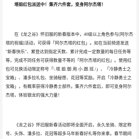
塔姐红包派送中！集齐六件套，变身阿尔杰塔！
在《龙之谷》怀旧服的新春版本中，
40级以上角色参与[阿尔杰
塔的祝福]活动，可获得「阿尔杰塔的红包」。如在当前频道发送
“新春快乐”、累登达到指定天数、累计完成一定数量的每日任务等
等，完成不同任务可获得数量不等的「阿尔杰塔的红包」。使用红
包可兑换活动限定称号「\.塔.姐.御.用.小.跟.班./」、「冷静勇士之
宝箱」、潘多拉礼包、坐骑秘匣、花冠等奖励。开启「冷静勇士之
宝箱」，有概率获得冷静勇士部件。集齐六件套后，即可变身阿尔
杰塔，体验银龙的强大力量！
《龙之谷》怀旧服新春活动即将全面开启，永久坐骑、限定称
号、头饰、潘多拉、花冠等超多马年新春好礼等你来拿。春节期间