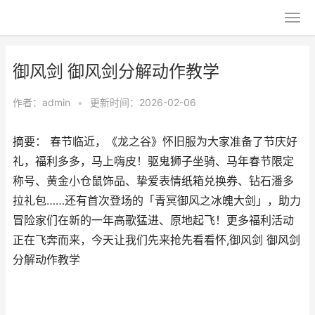
御风剑 御风剑分解动作教学
作者：
admin
•
更新时间：2026-02-06
摘要：​ 春节临近，《龙之谷》怀旧服为大家准备了节庆好
礼，福利多多，马上嗨皮！驱鬼狮子坐骑、马年春节限定
称号、黄金小仓鼠饰品、挚爱表情纸箱兑换券、钻石潘多
拉礼包……还有首次登场的「青冥御风之冰魄大剑」，助力
冒险家们在新的一年高歌猛进、原地起飞！更多福利活动
正在飞奔而来，今天让我们先来抢先看看怀,御风剑 御风剑
分解动作教学