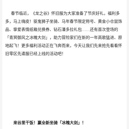
春节临近，《龙之谷》怀旧服为大家准备了节庆好礼，福利多
多，马上嗨皮！驱鬼狮子坐骑、马年春节限定称号、黄金小仓鼠饰
品、挚爱表情纸箱兑换券、钻石潘多拉礼包
……还有首次登场的
「青冥御风之冰魄大剑」，助力冒险家们在新的一年高歌猛进、原
地起飞！更多福利活动正在飞奔而来，今天让我们先来抢先看看怀
旧零区先遣服已经上线的活动吧！
来谷里干饭！赢全新坐骑「冰魄大剑」！