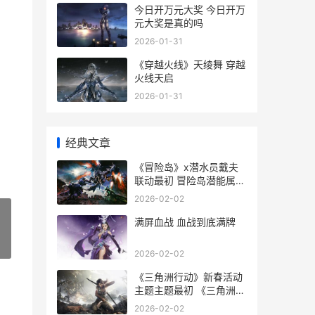
今日开万元大奖 今日开万
元大奖是真的吗
2026-01-31
《穿越火线》天绫舞 穿越
火线天启
2026-01-31
经典文章
《冒险岛》x潜水员戴夫
联动最初 冒险岛潜能属性
详解
2026-02-02
满屏血战 血战到底满牌
»
2026-02-02
《三角洲行动》新春活动
主题主题最初 《三角洲行
动》下载
2026-02-02