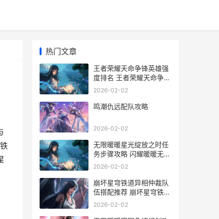
热门文章
王者荣耀天命争锋英雄强
度排名 王者荣耀天命争锋
怎么上榜
2026-02-02
鸣潮仇远配队攻略
2026-02-02
与
无限暖暖星光绽放之时任
铁
务步骤攻略 闪耀暖暖无限
星
少女歌词
2026-02-02
崩坏星穹铁道异相仲裁队
伍搭配推荐 崩坏星穹铁道
异相仲裁3.8
2026-02-02