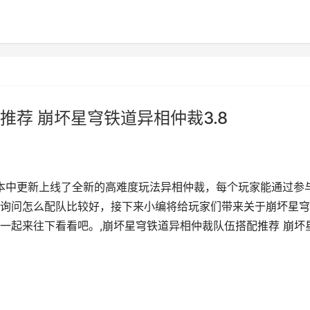
荐 崩坏星穹铁道异相仲裁3.8
版本中更新上线了全新的高难度玩法异相仲裁，每个玩家能通过参
询问怎么配队比较好，接下来小编将给玩家们带来关于崩坏星穹
一起来往下看看吧。,崩坏星穹铁道异相仲裁队伍搭配推荐 崩坏