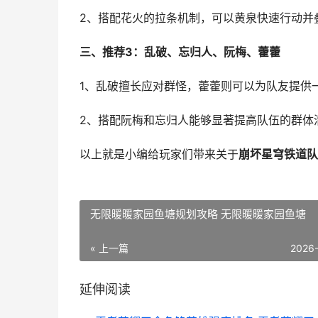
2、搭配花火的拉条机制，可以黄泉快速行动并
三、推荐3：乱破、忘归人、阮梅、藿藿
1、乱破擅长应对群怪，藿藿则可以为队友提供
2、搭配阮梅和忘归人能够显著提高队伍的群体
以上就是小编给玩家们带来关于
崩坏星穹铁道队
无限暖暖家园鱼塘规划攻略 无限暖暖家园鱼塘
« 上一篇
2026
延伸阅读