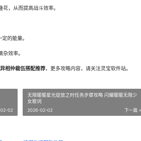
叠花，从而提高战斗效率。
一定的能量。
清杂效率。
异相仲裁伍搭配推荐
，更多攻略内容，请关注灵宝软件站。
无限暖暖星光绽放之时任务步骤攻略 闪耀暖暖无限少
女歌词
-02-02
2026-02-02
下一篇 