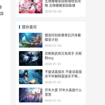
无限暖暖家园鱼塘规划攻
略 无限暖暖家园鱼塘
游
2026-02-02
异
猜你喜欢
蝶变时刻新赛季拉开序幕
蝶变计划
2026-01-30
买断制武侠又有高手 买断
制rpg
2026-01-31
不废话直接杀 不废话直接
杀不听解释直接杀不等说
话直接杀
2026-01-31
开年大更 开年大喜是什么
意思
2026-01-31