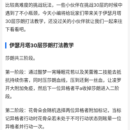
比较高难度的挑战玩法，一些小伙伴在挑战30层的时候中
遇到了不小瓶颈，今天小编将给玩家们带来关于伊瑟月塔
30层莎朗打法教学，还没过关的小伙伴就让我们一起来往
下看看吧。
伊瑟月塔30层莎朗打法教学
莎朗共三阶段。
第一阶段：通过酣梦一宵睡眠花苞以及芙蕾雅二技能去抵
抗持续伤害，同时压莎朗血线，压到还剩一丝血，让凌罗
开大附加免疫，然后下一位异格者平a收掉莎朗进入二阶
段。
第二阶段：花骨朵会随机选择两位异格者附加标记，当标
记异格者行动时花骨朵若未处于不可行动状态则眩晕一位
异格者并行动一次。