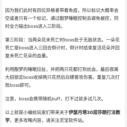
因为我们此时有四位异格者带着免疫，所以标记大概率会
空或者只有一个标记，通过酣梦睡眠控制去避免被控，同
时全力输出boss进入三阶段。
第三阶段：当两朵花未死亡时boss处于无敌状态。一朵花
死亡是boss进入三回合倒计时，倒计时结束复活花朵并回
复未死亡花朵的血量。
利用酣梦的睡眠拉扯，并把两只花都打到丝血，最后夜离
大招锁定boss收掉两只花然后白嫖普攻伤害。重复几次打
败boss即可。
注意，boss会携带随机buff，打不过就多试几次。
以上就是小编给玩家们带来关于
伊瑟月塔30层莎朗打法教
学
，更多攻略内容，请关注灵宝软件站。