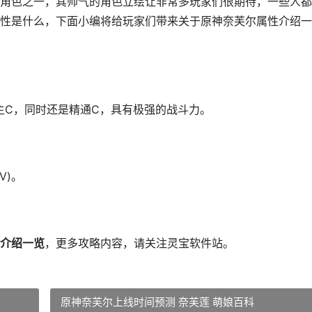
角色之一，其帅气的角色立绘让非常多玩家们很期待，一些人都
性是什么，下面小编将给玩家们带来关于原神奈芙尔属性介绍一
主C，同时还是精通C，具有极强的战斗力。
V)。
介绍一览
，更多攻略内容，请关注灵宝软件站。
原神奈芙尔上线时间预测 奈芙莲 萌娘百科