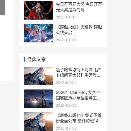
今日开万元大奖 今日开万
元大奖是真的吗
»
2026-01-31
《穿越火线》天绫舞 穿越
火线天启
2026-01-31
经典文章
黑子的篮球街头对决【占
卜绿间真太郎】重磅登场
黑子的篮球街头对决礼包
2026-02-02
码
2026年ChinaJoy大赛全
国赛区承办单位招募工作
正式启动 chinajoy参展名
2026-02-02
单
《最终幻想14》零式英雄
榜全面公布 最终幻想14水
晶世界
2026-02-02