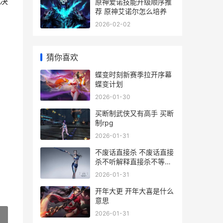
决
原神爱诺技能升级顺序推
荐 原神艾诺尔怎么培养
2026-02-02
猜你喜欢
蝶变时刻新赛季拉开序幕
蝶变计划
2026-01-30
买断制武侠又有高手 买断
制rpg
2026-01-31
不废话直接杀 不废话直接
杀不听解释直接杀不等说
话直接杀
2026-01-31
开年大更 开年大喜是什么
意思
2026-01-31