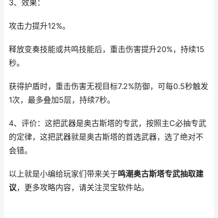
3、效果：
攻击力提升12%。
释放变奏技能或共鸣技能后，重击伤害提升20%，持续15
秒。
获得护盾时，重击伤害无视目标7.2%防御，可每0.5秒触发
1次，最多叠加5层，持续7秒。
4、评价：这把武器是奥古斯塔的专武，按照主C必抽专武
的定律，这把武器就是奥古斯塔的首选武器，选了绝对不
会错。
以上就是小编给玩家们带来关于
鸣潮奥古斯塔专武抽取建
议
，更多攻略内容，请关注灵宝软件站。