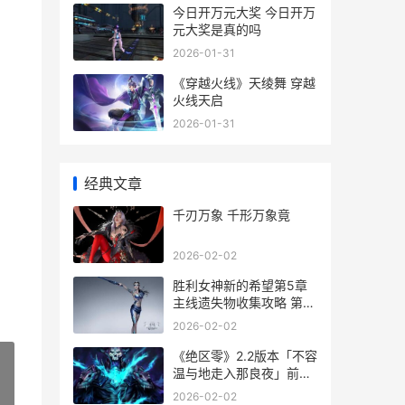
今日开万元大奖 今日开万
元大奖是真的吗
2026-01-31
《穿越火线》天绫舞 穿越
火线天启
2026-01-31
经典文章
千刃万象 千形万象竟
2026-02-02
胜利女神新的希望第5章
主线遗失物收集攻略 第5
章主线遗失物位置一览 胜
2026-02-02
利女神新的希望角色强度
排行
《绝区零》2.2版本「不容
温与地走入那良夜」前瞻
非常节目预告 《绝区零》
2026-02-02
»