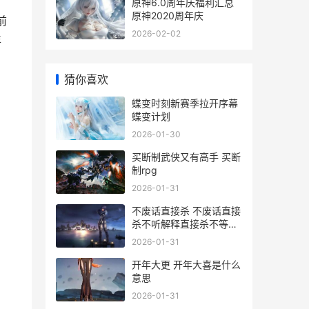
原神6.0周年庆福利汇总
原神2020周年庆
前
2026-02-02
年
猜你喜欢
蝶变时刻新赛季拉开序幕
蝶变计划
2026-01-30
买断制武侠又有高手 买断
制rpg
2026-01-31
不废话直接杀 不废话直接
杀不听解释直接杀不等说
话直接杀
2026-01-31
开年大更 开年大喜是什么
意思
2026-01-31