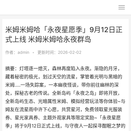
米姆米姆哈「永夜星愿季」9月12日正
式上线 米姆米姆哈永夜群岛
作者：
admin
•
更新时间：2026-02-02
摘要：灯塔逐一熄灭，森林再度陷入永夜。渐隐的月牙，
藏着秘密的极光，划过天空的流星，掌管着光明与黑暗的
米姆.....一场失踪案，一本幽夜怪谈，带你前往幽林的深
处，探秘古老的传说。全新岛屿「永夜之岛」即将开放，
全新岛屿生态、光暗属性米姆、模拟经营玩法等你体验~与
姆友在流星雨中许下心愿，共赏星河，免费领取星光服装
券、星光家具券、主题外观家具等限定奖励~「永夜星愿
季」将于9月12日正式上线，与守夜人一起探寻酣眠之梦的