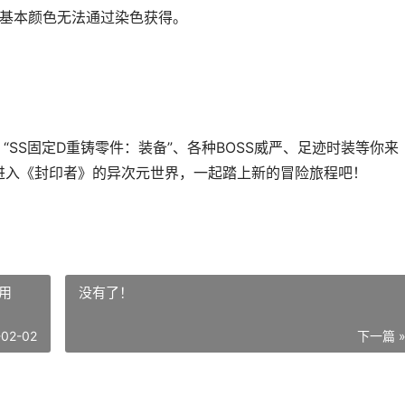
，但基本颜色无法通过染色获得。
、“SS固定D重铸零件：装备”、各种BOSS威严、足迹时装等你来
进入《封印者》的异次元世界，一起踏上新的冒险旅程吧！
用
没有了！
-02-02
下一篇 