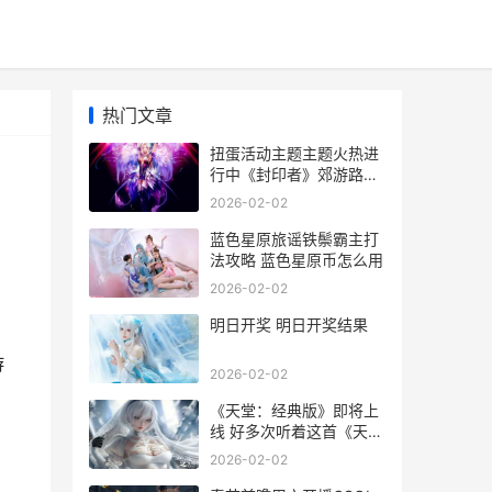
热门文章
扭蛋活动主题主题火热进
行中《封印者》郊游路上
的小白兔限时返场 扭蛋
2026-02-02
dx
蓝色星原旅谣铁鬃霸主打
法攻略 蓝色星原币怎么用
2026-02-02
明日开奖 明日开奖结果
游
2026-02-02
《天堂：经典版》即将上
线 好多次听着这首《天
堂》泪流满面,太好听了!
2026-02-02
分享给大家