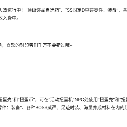
火热进行中！“顶级饰品自选箱”、“SS固定D重铸零件：装备”、
收入囊中。
场，喜欢的封印者们千万不要错过哦~
扭蛋壳”和“扭蛋币”，可在“活动扭蛋机”NPC处使用“扭蛋壳”和“扭
铸零件：装备”、各种BOSS威严、足迹时装、海量养成材料在内的