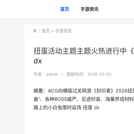
首页
手游资讯
首页
>
手游资讯
扭蛋活动主题主题火热进行中《
dx
作者：
admin
•
更新时间：2026-02-02
摘要：ACG向横版过关网游《封印者》2026扭
备”、各种BOSS威严、足迹时装、海量养成材
路上的小白兔限时返场 扭蛋 dx