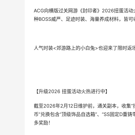
ACG向横版过关网游《封印者》2026扭蛋活动
种BOSS威严、足迹时装、海量养成材料，皆可
人气时装<郊游路上的小白兔>也迎来了限时返
【升级2026 扭蛋活动火热进行中】
截至2026年2月12日维护前，通关副本，收集“
币”兑换包含“顶级饰品自选箱”、“SS固定D重
多奖励！