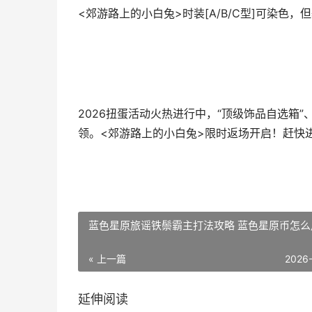
<郊游路上的小白兔>时装[A/B/C型]可染色
2026扭蛋活动火热进行中，“顶级饰品自选箱”
领。<郊游路上的小白兔>限时返场开启！赶快
蓝色星原旅谣铁鬃霸主打法攻略 蓝色星原币怎么
« 上一篇
2026
延伸阅读