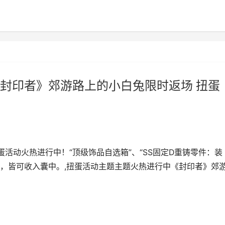
封印者》郊游路上的小白兔限时返场 扭蛋
蛋活动火热进行中！“顶级饰品自选箱”、“SS固定D重铸零件：装
料，皆可收入囊中。,扭蛋活动主题主题火热进行中《封印者》郊