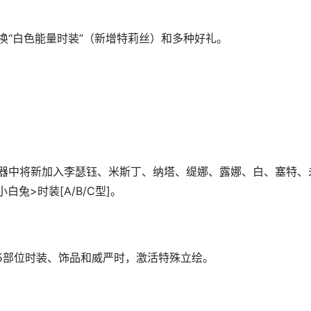
换“白色能量时装”（新增特莉丝）和多种好礼。
转换器中将新加入李瑟钰、米斯丁、纳塔、缇娜、露娜、白、塞特、
兔>时装[A/B/C型]。
5部位时装、饰品和威严时，激活特殊立绘。