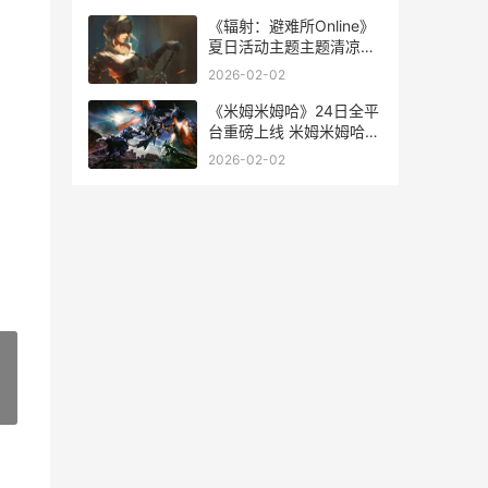
《辐射：避难所Online》
夏日活动主题主题清凉来
袭 辐射避难所破解版
2026-02-02
《米姆米姆哈》24日全平
台重磅上线 米姆米姆哈配
种表全图
2026-02-02
»