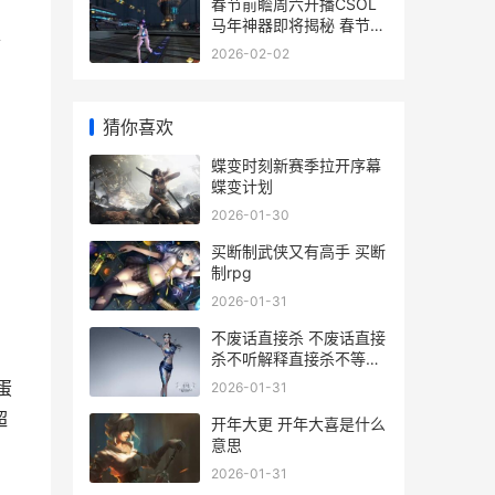
春节前瞻周六开播CSOL
马年神器即将揭秘 春节前
各
后周末上班吗
2026-02-02
猜你喜欢
蝶变时刻新赛季拉开序幕
蝶变计划
2026-01-30
买断制武侠又有高手 买断
制rpg
2026-01-31
不废话直接杀 不废话直接
杀不听解释直接杀不等说
话直接杀
蛋
2026-01-31
超
开年大更 开年大喜是什么
意思
2026-01-31