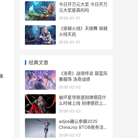
今日开万元大奖 今日开万
元大奖是真的吗
2026-01-31
《穿越火线》天绫舞 穿越
火线天启
2026-01-31
经典文章
《洛奇》战场传说 碧蓝风
未
暴服饰 洛奇战绩
2026-02-02
崩坏星穹铁道刻律德菈什
么时候上线 刻律德菈上线
时间一览 崩坏 星穹铁道
2026-02-02
官方网站
adjoe确认参展2025
ChinaJoy BTOB商务洽谈
馆 adts展会
2026-02-02