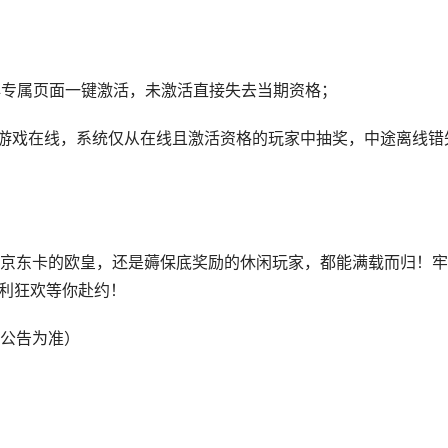
蜜庆典专属页面一键激活，未激活直接失去当期资格；
）需保持游戏在线，系统仅从在线且激活资格的玩家中抽奖，中途离线错
京东卡的欧皇，还是薅保底奖励的休闲玩家，都能满载而归！牢
福利狂欢等你赴约！
公告为准）