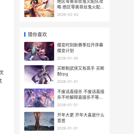
绝区零奥菲丝鬼火配队攻
略 绝区零奥菲丝鬼火配音
cv
2026-02-02
猜你喜欢
蝶变时刻新赛季拉开序幕
蝶变计划
2026-01-30
买断制武侠又有高手 买断
次
制rpg
这
2026-01-31
不废话直接杀 不废话直接
杀不听解释直接杀不等说
话直接杀
2026-01-31
开年大更 开年大喜是什么
意思
2026-01-31