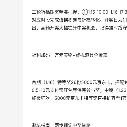
三轮祈福期需精准把握：①1.15 10:00-1.16 17:30；②
对应时段完成蛋糕积累与祈福转化。开奖日为1.16、1
出，高频开奖大幅提升中奖机会，记得准时蹲守
福利加码：万元实物+虚拟道具全覆盖
首期（1.16）特等奖26份5000元京东卡，搭配
0.5-10元支付宝红包等保底参与奖；中期（1.
终极狂欢，5000元京东卡特等奖直接扩容至1
避坑指南：两步锁定中奖资格