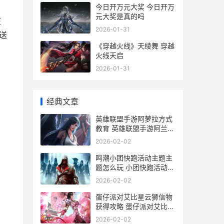
今日开万元大奖 今日开万
元大奖是真的吗
在
2026-01-31
奖送
《穿越火线》天绫舞 穿越
火线天启
2026-01-31
经典文章
英雄联盟手游阿萝拉方式
教育 英雄联盟手游阿兰喵
MIAO
2026-02-02
鸣潮小团快跑活动主题主
）
题怎么玩 小团快跑活动主
题主题方式介绍
2026-02-02
蛋仔派对艾比星云狮信物
获得攻略 蛋仔派对艾比星
云狮怎么画
2026-02-02