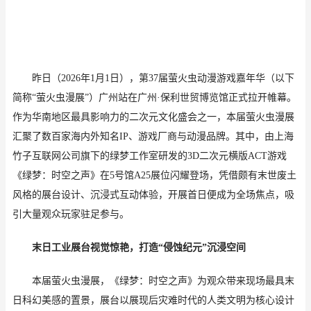
昨日（
2026年1月1日
）
，第37届萤火虫动漫游戏嘉年华（以下
简称“萤火虫漫展”）
广州站
在广州
·
保利世贸博览馆正式拉开帷幕。
作为华南地区最具影响力的二次元文化盛会之一，本届萤火虫漫展
汇聚了数百家海内外知名IP、游戏厂商与动漫品牌。其中，
由
上海
竹子互联网公司旗下的
绿梦工作室研发的3D二次元横版ACT游戏
《绿梦
：
时空之声》
在5号馆A25展位闪耀登场，
凭借
颇有末世废土
风格
的展台设计、沉浸式互动体验，
开展首日便
成为全场焦点，吸
引大量观众
玩家
驻足参与。
末日工业
展台视觉惊艳，打造
“
侵蚀
纪元
”沉浸空间
本届
萤火虫漫展
，
《绿梦：时空之声》
为观众带来现场最具末
日科幻美感的置景，展台
以
展现
后灾难时代
的
人类文明
为核心设计