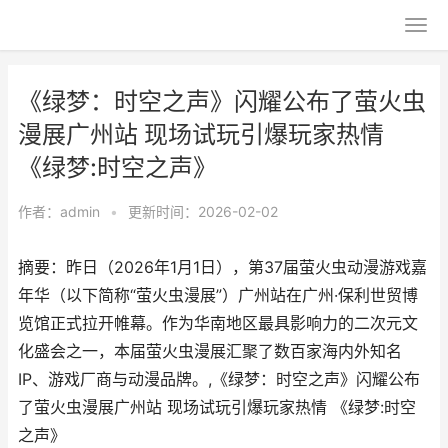
《绿梦：时空之声》闪耀公布了萤火虫
漫展广州站 现场试玩引爆玩家热情
《绿梦:时空之声》
作者：
admin
•
更新时间：2026-02-02
摘要：​昨日（2026年1月1日），第37届萤火虫动漫游戏嘉
年华（以下简称“萤火虫漫展”）广州站在广州·保利世贸博
览馆正式拉开帷幕。作为华南地区最具影响力的二次元文
化盛会之一，本届萤火虫漫展汇聚了数百家海内外知名
IP、游戏厂商与动漫品牌。,《绿梦：时空之声》闪耀公布
了萤火虫漫展广州站 现场试玩引爆玩家热情 《绿梦:时空
之声》