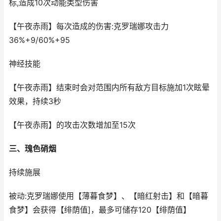
标,造成10次动能类型伤害
【午夜赤雨】每次造成的伤害:克罗瑞娜攻击力
36%+9/60%+95
神经技能
【午夜赤雨】结束时会对范围内所有敌方目标施加1次眩晕
效果，持续3秒
【午夜赤雨】的攻击次数增加至15次
三、瑰色硝烟
持续施展
被动:克罗瑞娜使用【薄暮食梦】、【暗红射击】和【暗暮
食梦】会获得【绯荫值]，最多可储存 120 【绯荫值】