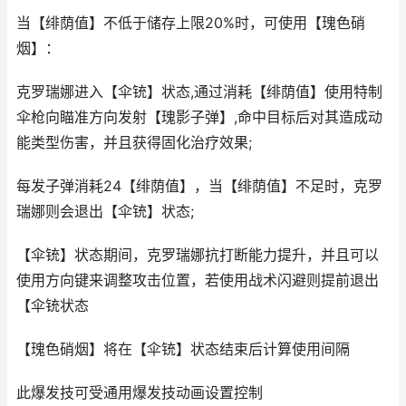
当【绯荫值】不低于储存上限 20% 时，可使用【瑰色硝
烟】：
克罗瑞娜进入【伞铳】状态,通过消耗【绯荫值】使用特制
伞枪向瞄准方向发射【瑰影子弹】,命中目标后对其造成动
能类型伤害，并且获得固化治疗效果;
每发子弹消耗 24 【绯荫值】，当【绯荫值】不足时，克罗
瑞娜则会退出【伞铳】状态;
【伞铳】状态期间，克罗瑞娜抗打断能力提升，并且可以
使用方向键来调整攻击位置，若使用战术闪避则提前退出
【伞铳状态
【瑰色硝烟】将在【伞铳】状态结束后计算使用间隔
此爆发技可受通用爆发技动画设置控制