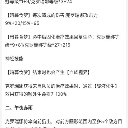
娜等级*1+9/克罗瑞娜等级*3+24
【暗暮食梦】每次造成的伤害:克罗瑞娜攻击力
9%+20/15%+95
【暗暮食梦】命中后固化治疗效果回复生命：克罗瑞娜等
级*9+81/克罗瑞娜等级*27+216
神经技能
【暗暮食梦】结束时也会产生【血族视界】
克罗瑞娜获得来自队员的治疗效果时，通过【暖液化生】
效果获得的额外生命提升100%
二、午夜赤雨
克罗瑞娜将伞向前扔出，对前方圆形范围内至多5个敌方目