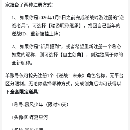
家准备了两种注册方式：
1、
如果你是
2026年1月5日之前完成逆战端游注册的“逆
战老兵”，可选择【端游昵称继承】，找回自己当年的
逆战ID，重新披挂上阵；
2、
如果你是
“新兵报到”，或者希望重新注册一个称心
如意的昵称，则可选择【自主创角】，创建独属于你的
全新昵称。
单账号仅可抢先注册
1个《逆战：未来》角色名称，无平台
区分限制。无论你选择哪种方式，完成创角后均可获得以
下
全套限定道具
：
l
称号
-暴风少年（限时30天）
l
头像框
-蝶溯星河