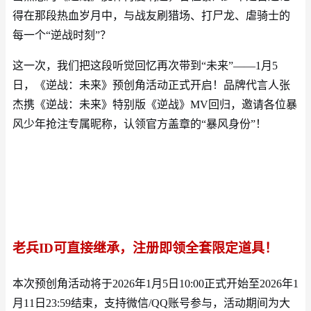
得在那段热血岁月中，与战友刷猎场、打尸龙、虐骑士的
每一个
“逆战时刻”？
这一次，我们把这段听觉回忆再次带到
“未来”——1月5
日，《逆战：未来》预创角活动正式开启！品牌代言人张
杰携《逆战：未来》特别版《逆战》MV回归，邀请各位暴
风少年抢注专属昵称，认领官方盖章的“暴风身份”！
老兵
ID
可直接继承，注册即领全套限定道具！
本次预创角活动将于
2026年1月5日10:00正式开始至2026年1
月11日23:59结束，支持微信/QQ账号参与，活动期间为大