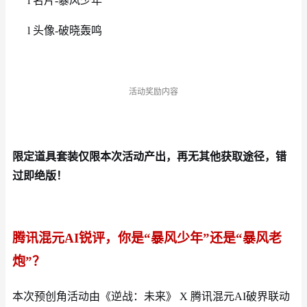
l
名片
-暴风少年
l
头像
-破晓轰鸣
活动奖励内容
限定道具套装仅限本次活动产出，再无其他获取途径，错
过即绝版！
腾讯混元
AI
锐评，你是
“
暴风少年
”
还是
“
暴风老
炮
”
？
本次预创角活动由《逆战：未来》
X 腾讯混元AI破界联动