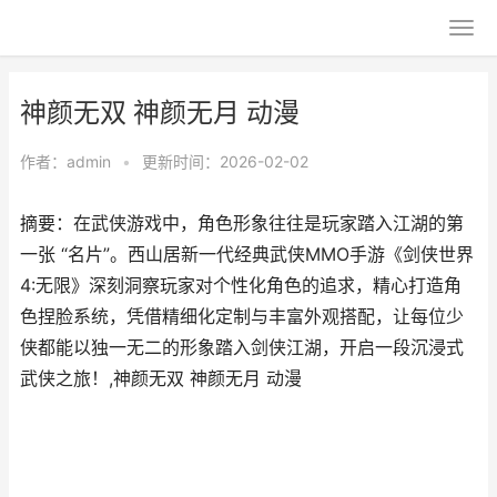
神颜无双 神颜无月 动漫
作者：
admin
•
更新时间：2026-02-02
摘要：​在武侠游戏中，角色形象往往是玩家踏入江湖的第
一张 “名片”。西山居新一代经典武侠MMO手游《剑侠世界
4:无限》深刻洞察玩家对个性化角色的追求，精心打造角
色捏脸系统，凭借精细化定制与丰富外观搭配，让每位少
侠都能以独一无二的形象踏入剑侠江湖，开启一段沉浸式
武侠之旅！,神颜无双 神颜无月 动漫