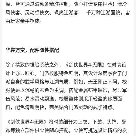
泽，皆可通过滑动条精准控制，随心打造专属捏脸！清冷
风侠客、灵动感侠女、飒爽江湖客……千万种江湖面貌，皆
由玩家亲手塑成。
华裳万变，配件随性搭配
除了精致的捏脸系统之外，《剑侠世界4:无限》在时装设
计上亦显匠心。门派校服特色鲜明，其设计深度融合了门
派自身的武学风格与江湖气质，例如，天王刚正不阿，校
服便是以沉稳的玄色为主调，搭配金属铠甲装饰，尽显军
伍风范；易水灵动飘逸，校服整体则采用轻盈的纱质面
料，配色清新明快，完美贴合门派灵动的武学特点。
《剑侠世界4:无限》将时装细分为上衣、下装、头饰、配
饰等独立部件供少侠随心搭配，少侠可挑选设计精巧的发