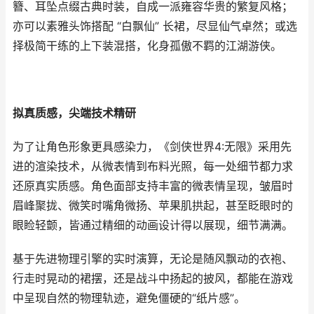
簪、耳坠点缀古典时装，自成一派雍容华贵的繁复风格；
亦可以素雅头饰搭配 “白飘仙” 长裙，尽显仙气卓然；或选
择极简干练的上下装混搭，化身孤傲不羁的江湖游侠。
拟真质感，尖端技术精研
为了让角色形象更具感染力，《剑侠世界4:无限》采用先
进的渲染技术，从微表情到布料光照，每一处细节都力求
还原真实质感。角色面部支持丰富的微表情呈现，皱眉时
眉峰聚拢、微笑时嘴角微扬、苹果肌拱起，甚至眨眼时的
眼睑轻颤，皆通过精细的动画设计得以展现，细节满满。
基于先进物理引擎的实时演算，无论是随风飘动的衣袍、
行走时晃动的裙摆，还是战斗中扬起的披风，都能在游戏
中呈现自然的物理轨迹，避免僵硬的“纸片感”。