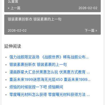
么重置
« 上一篇
2026-02-02
银装素裹扮新衣 银装素裹的上一句
2026-02-02
下一篇 »
延伸阅读
强力战舰限定返场 《战舰世界》稀有战舰公布了开箱季 舰r 立体强袭
银装素裹扮新衣 银装素裹的上一句
漫画群星大汇总伏黑惠怎么玩 伏黑惠方式教育 漫画群体头像
重返未来1999迷思海无光层450 重返未来1999迷思海怎么重置
烦恼的时候就捏一下吧 烦恼瞬间
零度曙光材料怎么获得 零度曙光材料获得方法 零之曙光心得