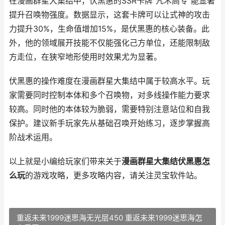
在漫画群星大集结中，伏黑惠的SSR卡牌"咒术高专"能显著
提升召唤物强度。数据显示，这套卡牌可以让式神的攻击
力提升30%，生命值增加15%，是伏黑惠的核心装备。此
外，他的领域展开技能不仅能强化己方单位，还能限制敌
方走位，在狭窄地形使用时效果尤为显著。
伏黑惠的操作难度在漫画群星大集结中属于较高水平。玩
家需要同时控制本体和多个召唤物，对多线操作能力要求
较高。同时他的本体较为脆弱，需要特别注意站位和自我
保护。建议新手玩家先从基础召唤开始练习，逐步掌握高
阶战术运用。
以上就是小编给玩家们带来关于
漫画群星大集结伏黑惠怎
么玩
的游戏攻略，更多攻略内容，请关注灵宝软件站。
重返未来1999迷思海无光层450 重返未来1999迷思海怎