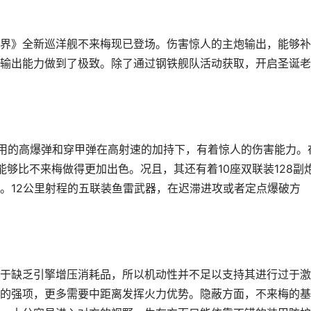
界》全新巡洋舰不来梅现已登场。伤害惊人的主炮输出，能够补
输出能力做到了极致。除了通过钢铁舰队活动获取，开启圣诞老
使用的高爆弹和穿甲弹在高射速的加持下，有着惊人的伤害能力。
够比不来梅做得更加出色。况且，其还有着10座双联装128副
。12公里射程的五联装鱼雷武器，在迟滞进攻或者定点爆破方
于缺乏引擎增压消耗品，所以机动性并不足以支持其进行过于激
的强项，更多需要中距离发挥火力优势。隐蔽方面，不来梅的基