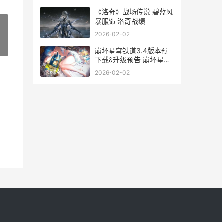
《洛奇》战场传说 碧蓝风
暴服饰 洛奇战绩
2026-02-02
»
崩坏星穹铁道3.4版本预
下载&升级预告 崩坏星穹
铁道官服下载
2026-02-02