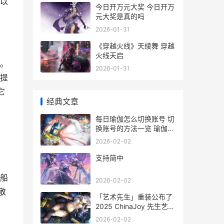
以
今日开万元大奖 今日开万
元大奖是真的吗
2026-01-31
《穿越火线》天绫舞 穿越
火线天启
。
2026-01-31
提
它
经典文章
每日瑜伽怎么切换账号 切
换账号的方法一览 瑜伽体
式每日分享
2026-02-02
支持简中
船
2026-02-02
敬
「艺术先生」重装公布了
2025 ChinaJoy 先生艺术
字图片
2026-02-02