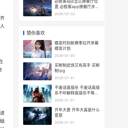
必胜客app怎么换餐厅位
置 必胜客app换餐厅步骤
一览 必胜客app怎么换账
2026-02-02
号
齐
人
猜你喜欢
蝶变时刻新赛季拉开序幕
蝶变计划
2026-01-30
在
买断制武侠又有高手 买断
炮
制rpg
2026-01-31
不废话直接杀 不废话直接
杀不听解释直接杀不等说
话直接杀
2026-01-31
开年大更 开年大喜是什么
进
意思
础
2026-01-31