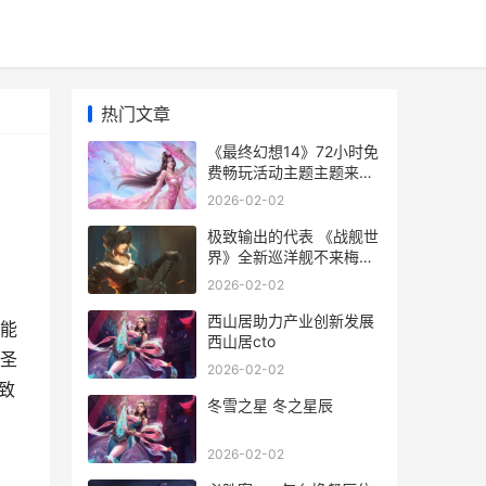
热门文章
《最终幻想14》72小时免
费畅玩活动主题主题来袭
《最终幻想14》下载
2026-02-02
极致输出的代表 《战舰世
界》全新巡洋舰不来梅现
已登场 极致输出的代表人
2026-02-02
物
西山居助力产业创新发展
能
西山居cto
圣
2026-02-02
致
冬雪之星 冬之星辰
2026-02-02