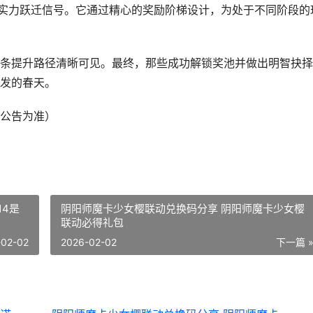
的实力跃迁信号。它通过精心的奖励阶梯设计，为处于不同阶段的
条提升路径清晰可见。最终，那些成功解锁奖池并做出明智抉择
发的春天。
公告为准）
14是
阴阳师魔卡少女樱联动兑换码分享 阴阳师魔卡少女樱
联动必得礼包
-02-02
2026-02-02
下一篇 