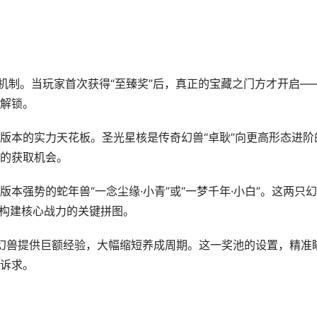
机制。当玩家首次获得“至臻奖”后，真正的宝藏之门方才开启—
解锁。
版本的实力天花板。圣光星核是传奇幻兽“卓耿”向更高形态进阶
的获取机会。
本强势的蛇年兽“一念尘缘·小青”或“一梦千年·小白”。这两只
是构建核心战力的关键拼图。
力幻兽提供巨额经验，大幅缩短养成周期。这一奖池的设置，精准
诉求。