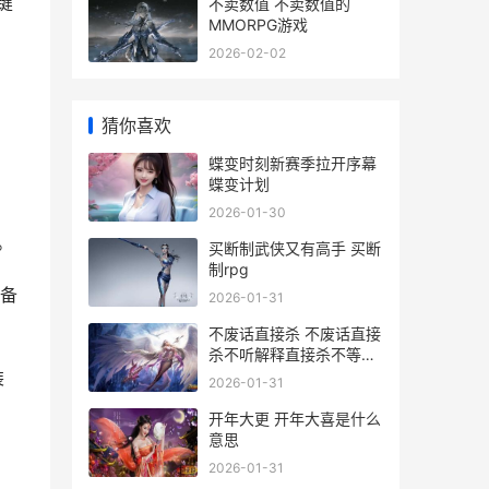
键
不卖数值 不卖数值的
MMORPG游戏
2026-02-02
猜你喜欢
蝶变时刻新赛季拉开序幕
蝶变计划
2026-01-30
。
买断制武侠又有高手 买断
制rpg
备
2026-01-31
不废话直接杀 不废话直接
杀不听解释直接杀不等说
话直接杀
装
2026-01-31
开年大更 开年大喜是什么
意思
2026-01-31