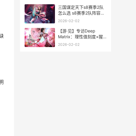
三国谋定天下s8赛季2队
怎么选 s8赛季2队阵容搭
配推荐 三国谋定天下S8
2026-02-02
新武将
【游·见】专访Deep
缺
Matrix：理性值刻度×猩
红收割者美学的纠缠中
2026-02-02
明