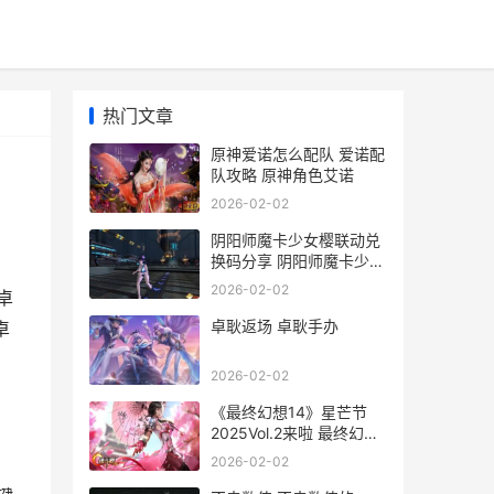
热门文章
原神爱诺怎么配队 爱诺配
队攻略 原神角色艾诺
2026-02-02
阴阳师魔卡少女樱联动兑
换码分享 阴阳师魔卡少女
樱联动必得礼包
2026-02-02
卓
卓耿返场 卓耿手办
卓
2026-02-02
《最终幻想14》星芒节
2025Vol.2来啦 最终幻想
14是单机还是网游
2026-02-02