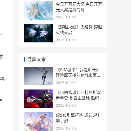
今日开万元大奖 今日开万
元大奖是真的吗
2026-01-31
《穿越火线》天绫舞 穿越
火线天启
—
2026-01-31
的
经典文章
《SIM城市：我是市长》
建造摩天楼勾勒城市繁华
幻兽
天际 我是城市人
2026-02-02
《自由篮球》亚特尼斯双
新星登场 自由篮球 贴吧
瞄
2026-02-02
虚幻5引擎打造 虚幻5引
擎手游
2026-02-02