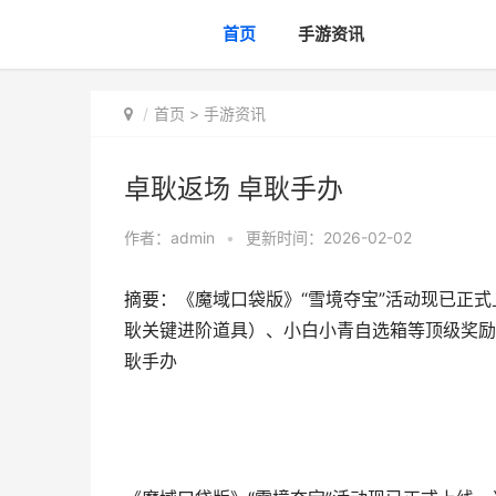
首页
手游资讯
首页
>
手游资讯
卓耿返场 卓耿手办
作者：
admin
•
更新时间：2026-02-02
摘要：​《魔域口袋版》“雪境夺宝”活动现已
耿关键进阶道具）、小白小青自选箱等顶级奖励
耿手办