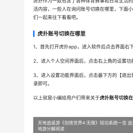
虎扑作为一款包含了各种体育赛事和日常生活的
活内容，一些人在询问账号切换在哪里，下面小
们一起来往下看看吧。
虎扑账号切换在哪里
1、首先打开虎扑app，进入软件后点击界面右
2、进入个人空间界面后，点击右上角的设置功能
3、进入设置功能界面后，点击最下方的【退出
录即可。
以上就是小编给用户们带来关于
虎扑账号切换在
天地逍遥游《剑侠世界4:无限》轻功系统一览 逍
地游分解阅读