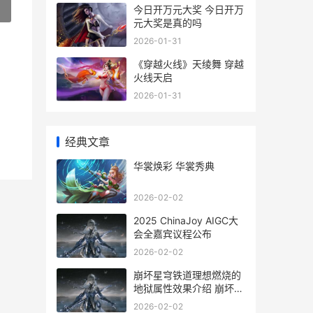
»
今日开万元大奖 今日开万
元大奖是真的吗
2026-01-31
《穿越火线》天绫舞 穿越
火线天启
2026-01-31
经典文章
华裳焕彩 华裳秀典
2026-02-02
2025 ChinaJoy AIGC大
会全嘉宾议程公布
2026-02-02
崩坏星穹铁道理想燃烧的
地狱属性效果介绍 崩坏星
穹铁道理想燃烧的地狱
2026-02-02