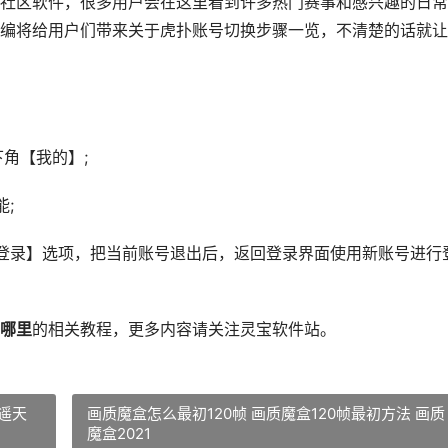
社区软件，很多用户会在这里看到许多热门赛事和感兴趣的日常
编将给用户们带来关于虎扑账号切换步骤一览，不清楚的话就让
下角【我的】;
;
登录】选项，把当前账号退出后，返回登录界面使用新账号进行
哪里
的相关教程，更多内容请关注灵宝软件站。
遥天
画质魔盒怎么最初120帧 画质魔盒120帧最初方法 画质
魔盒2021