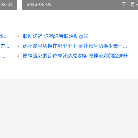
-02-02
2026-02-02
下一篇 
第十三隐世门派即将现世 九阴真经12月新版本前瞻
联动送福 送福送春联活动意义
画质魔盒怎么最初120帧 画质魔盒120帧最初方法 画质魔盒2021
虎扑账号切换在哪里里里 虎扑账号切换步骤一览 虎扑怎么切换账号
天地逍遥游《剑侠世界4:无限》轻功系统一览 逍遥天地游分解阅读
原神流彩的踪迹成就达成攻略 原神流彩的踪迹开