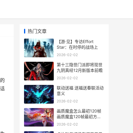
热门文章
【游·见】专访Effort
Star：在时停的战场上
2026-02-02
第十三隐世门派即将现世
九阴真经12月新版本前瞻
2026-02-02
的
联动送福 送福送春联活动
话
意义
2026-02-02
画质魔盒怎么最初120帧
画质魔盒120帧最初方法
画质魔盒2021
2026-02-02