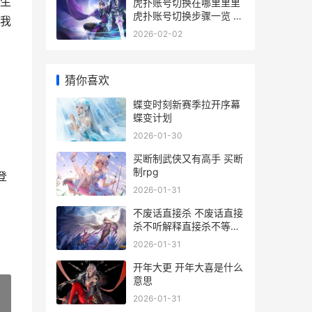
生
虎扑账号切换在哪里里里
虎扑账号切换步骤一览 虎
我
扑怎么切换账号
2026-02-02
猜你喜欢
蝶变时刻新赛季拉开序幕
蝶变计划
2026-01-30
买断制武侠又有高手 买断
制rpg
登
2026-01-31
不废话直接杀 不废话直接
杀不听解释直接杀不等说
话直接杀
2026-01-31
开年大更 开年大喜是什么
意思
2026-01-31