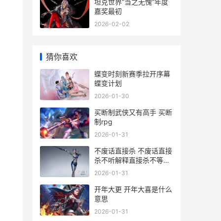
，
坦克世界“当之无愧”年度
嘉奖最初
2026-02-02
猜你喜欢
蝶变时刻新赛季拉开序幕
蝶变计划
2026-01-30
买断制武侠又有高手 买断
制rpg
2026-01-31
不废话直接杀 不废话直接
杀不听解释直接杀不等说
话直接杀
2026-01-31
开年大更 开年大喜是什么
意思
2026-01-31