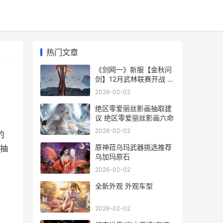
热门文章
《剑网一》新服【金秋问
剑】12月武林联赛开战 剑
网1贴吧
2026-02-02
绝区零爱丽丝影画抽取建
议 绝区零爱丽丝影画六命
2026-02-02
的
原神菈乌玛武器挑选推荐
抽
乌加玛原石
2026-02-02
全新外观 外观车型
2026-02-02