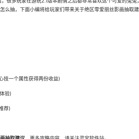
开启，很多玩家在游玩2.1版本剧情之后都非常喜欢这个可爱的兔兔
怎么抽，下面小编将给玩家们带来关于绝区零爱丽丝影画抽取建
核心技一个属性获得两份收益)
体验)
推荐)
画抽取建议
，更多攻略内容，请关注灵宝软件站。