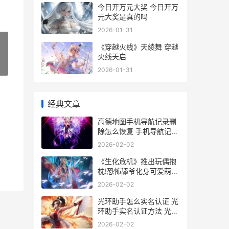
今日开万元大奖 今日开万
元大奖是真的吗
2026-01-31
《穿越火线》天绫舞 穿越
火线天启
»
2026-01-31
经典文章
高德地图手机导航记录删
除怎么恢复 手机导航记录
删除恢复方法 下载导航高
2026-02-02
德地图最新版手机
《生化危机》推出玩偶抱
枕!恐怖舔爷化身可爱萌物
生化危机讲啥
2026-02-02
光环助手怎么实名认证 光
环助手实名认证方法 光环
助手怎么进去
2026-02-02