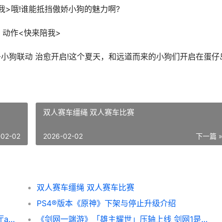
>哦!谁能抵挡傲娇小狗的魅力啊?
动作<快来陪我>
条小狗联动 治愈开启!这个夏天，和远道而来的小狗们开启在蛋仔
双人赛车缰绳 双人赛车比赛
-02-02
2026-02-02
下一篇 
双人赛车缰绳 双人赛车比赛
PS4®版本《原神》下架与停止升级介绍
电信营业厅app怎么注销手机号码 电信营业厅app注销手机号码步骤 电信营业厅app怎么下载
《剑网一端游》「雄主耀世」压轴上线 剑网1是什么游戏