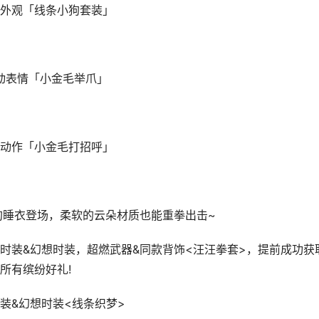
外观「线条小狗套装」
动表情「小金毛举爪」
动作「小金毛打招呼」
】
狗睡衣登场，柔软的云朵材质也能重拳出击~
时装&幻想时装，超燃武器&同款背饰<汪汪拳套>，提前成功获
所有缤纷好礼!
装&幻想时装<线条织梦>