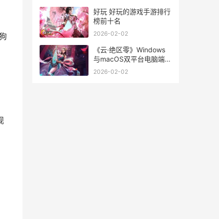
好玩 好玩的游戏手游排行
榜前十名
2026-02-02
狗
《云·绝区零》Windows
与macOS双平台电脑端正
式上线 《云·绝区零》下
2026-02-02
载安装
观