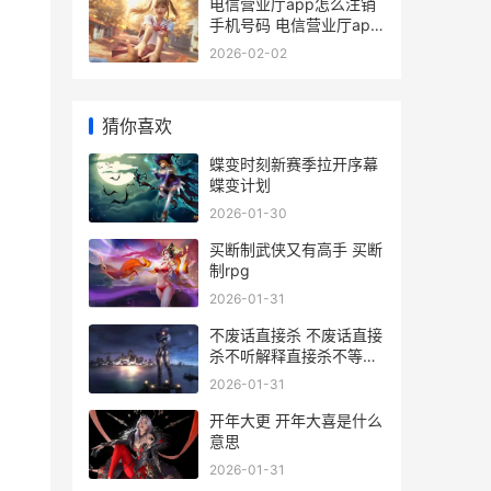
电信营业厅app怎么注销
手机号码 电信营业厅app
注销手机号码步骤 电信营
2026-02-02
业厅app怎么下载
猜你喜欢
蝶变时刻新赛季拉开序幕
蝶变计划
2026-01-30
买断制武侠又有高手 买断
制rpg
2026-01-31
不废话直接杀 不废话直接
杀不听解释直接杀不等说
话直接杀
2026-01-31
开年大更 开年大喜是什么
意思
2026-01-31