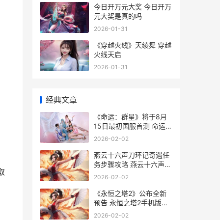
今日开万元大奖 今日开万
元大奖是真的吗
2026-01-31
《穿越火线》天绫舞 穿越
火线天启
2026-01-31
经典文章
《命运：群星》将于8月
15日最初国服首测 命运群
星手游
2026-02-02
燕云十六声刀环记奇遇任
务步骤攻略 燕云十六声刀
取
环记
2026-02-02
《永恒之塔2》公布全新
预告 永恒之塔2手机版下
载
2026-02-02