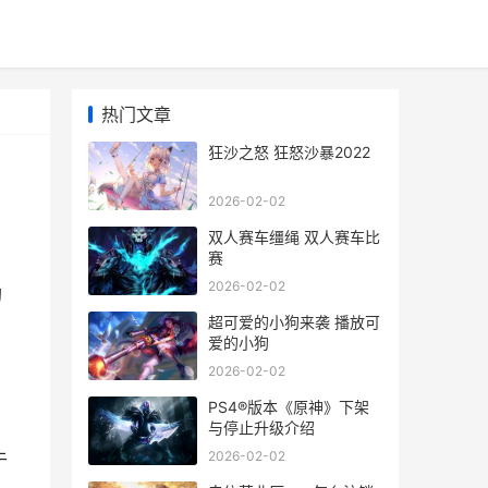
热门文章
狂沙之怒 狂怒沙暴2022
2026-02-02
双人赛车缰绳 双人赛车比
赛
2026-02-02
狗
超可爱的小狗来袭 播放可
爱的小狗
2026-02-02
PS4®版本《原神》下架
与停止升级介绍
2026-02-02
于