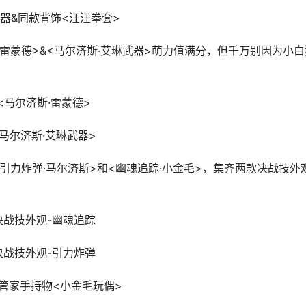
器&同款背饰<汪汪拳套>
雷蒙德>&<马尔济斯·艾琳武器>萌力值满分，但千万别因为小白
<马尔济斯·雷蒙德>
<马尔济斯·艾琳武器>
引力炸弹·马尔济斯>和<幽魂追踪·小金毛>，集齐两款决战技外
决战技外观-幽魂追踪
决战技外观-引力炸弹
管家手持物<小金毛玩偶>