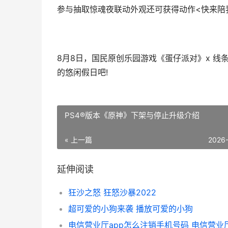
参与抽取惊魂夜联动外观还可获得动作<快来陪我
8月8日，国民原创乐园游戏《蛋仔派对》x 线
的悠闲假日吧!
PS4®版本《原神》下架与停止升级介绍
« 上一篇
2026
延伸阅读
狂沙之怒 狂怒沙暴2022
超可爱的小狗来袭 播放可爱的小狗