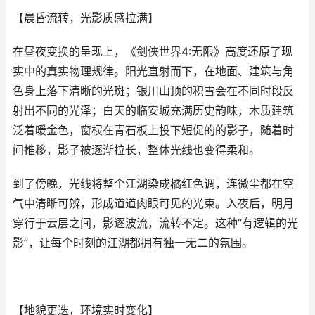
【晨昏流转，光影质感拉满】
在昼夜变换的呈现上，《剑侠世界4:无限》高度还原了现
实中的真实物理规律。阳光直射而下，在地面、建筑与角
色身上落下清晰的光斑；银川山顶的积雪会在不同时段反
射出不同的光泽；白天的临安城充满历史韵味，木质建筑
泛着暖金色，窗棂在青石板上投下短促的的影子，随着时
间推移，影子被逐渐拉长，整体光线也变得柔和。
到了傍晚，光线将整个江湖染成橘红色调，连微尘都在空
气中清晰可辨，形成道道肉眼可见的光束。入夜后，明月
穿行于云层之间，影逐波流，流转不定。这种“有逻辑的光
影”，让每个时刻的江湖都拥有独一无二的氛围。
【地貌更迭，环境实时变化】