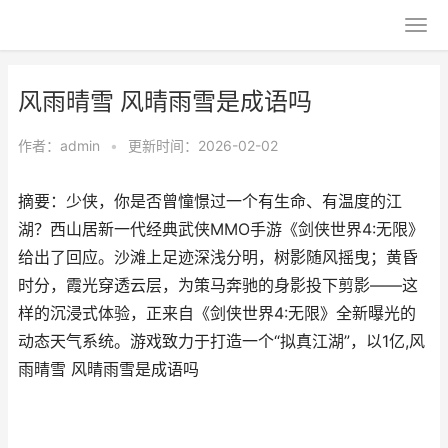
风雨晴雪 风晴雨雪是成语吗
作者：
admin
•
更新时间：2026-02-02
摘要：少侠，你是否曾憧憬过一个有生命、有温度的江
湖？西山居新一代经典武侠MMO手游《剑侠世界4:无限》
给出了回应。沙滩上足迹深浅分明，树影随风摇曳；黄昏
时分，霞光穿透云层，为策马奔驰的身影投下剪影——这
样的沉浸式体验，正来自《剑侠世界4:无限》全新曝光的
动态天气系统。游戏致力于打造一个“拟真江湖”，以1亿,风
雨晴雪 风晴雨雪是成语吗