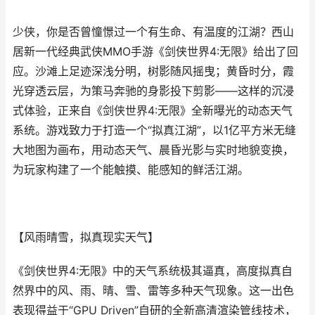
少侠，你是否曾憧憬过一个有生命、有温度的江湖？西山
居新一代经典武侠MMO手游《剑侠世界4:无限》给出了回
应。沙滩上足迹深浅分明，树影随风摇曳；黄昏时分，霞
光穿透云层，为策马奔驰的身影投下剪影——这样的沉浸
式体验，正来自《剑侠世界4:无限》全新曝光的动态天气
系统。游戏致力于打造一个“拟真江湖”，以1亿平方米无缝
大地图为画布，用动态天气、晨昏光影与实时地貌变换，
为玩家构建了一个能触摸、能感知的鲜活江湖。
【风雨晴雪，拟真现实天气】
《剑侠世界4:无限》中的天气系统极其逼真，高度拟真自
然界中的风、雨、晴、雪、雷等多种天气现象。这一出色
表现得益于“GPU Driven”自研的全新高清渲染管线技术，