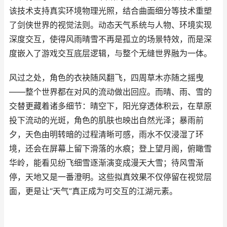
该技术支持真实环境物理光照，结合曲面细分等技术重塑
了剑侠世界的视觉法则。动态天气系统与人物、环境实现
深度交互，使得风雨晴雪不再是孤立的场景特效，而是深
度嵌入了游戏交互底层逻辑，与整个无缝世界融为一体。
风过之处，角色的衣袂随风翻飞，四周草木亦随之摇曳
——整个世界都在对风的流动做出回应。而晴、雨、雪的
交替更藏着诸多细节：晴空下，阳光穿透体积云，在草原
投下流动的光斑，角色的肌肤也映出自然光泽；暴雨前
夕，天色由明转暗的过程清晰可感，雨水不仅浸湿了环
境，还会在屏幕上留下滑落的水痕；登上望月阁，俯瞰雪
华岭，能看见纷飞细雪逐渐演变成漫天大雪；待风雪渐
停，天地又是一番澄明。这些拟真效果不仅停留在视觉层
面，更是让“天气”真正成为可交互的江湖元素。