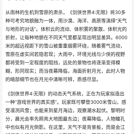
从雨林的生机到雪原的肃杀，《剑侠世界4:无限》将30多
种可考究地貌融为一体，用沙漠、海洋、高原等演绎“天气
与地形的对话”。体积云的流动、体积雾的聚散、体积光的
折射，让每种地貌在不同天气里都呈现出明显差异。6000
米的超远视距下的雪山被重重烟雾环绕，随着雾气流动，
雪原在虚实间若隐若现；大雨中，环境光线与少侠的视野
都将受到一定程度的阻挡，远处的景物也将逐渐变得模
糊，形同现实；而当夜幕降临，海面折射月光，此时人物
的暗部细节也在月光中清晰可辨，质感尽显。
《剑侠世界4:无限》的动态天气系统，正在为玩家拟造出
一种“游戏世界的真实感”。玩家既可攀登3000米雪山，感
受凛冽风雪；也能来到星月海边，观察潮水起伏。黎明时
分，晨光会率先照亮大地图最东边；夜幕降临，人物瞳孔
中也似有月光倒影。在这里，天气不是背景板，而是会江