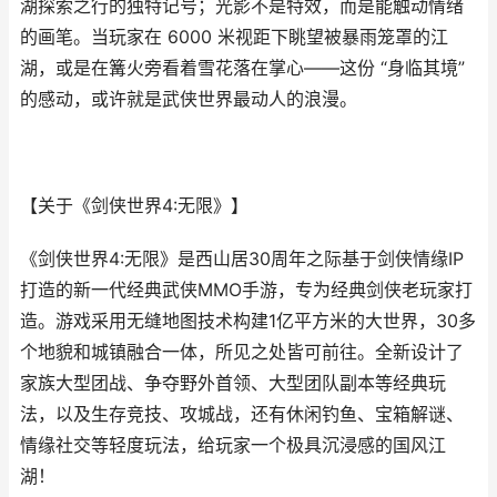
湖探索之行的独特记号；光影不是特效，而是能触动情绪
的画笔。当玩家在 6000 米视距下眺望被暴雨笼罩的江
湖，或是在篝火旁看着雪花落在掌心——这份 “身临其境”
的感动，或许就是武侠世界最动人的浪漫。
【关于《剑侠世界4:无限》】
《剑侠世界4:无限》是西山居30周年之际基于剑侠情缘IP
打造的新一代经典武侠MMO手游，专为经典剑侠老玩家打
造。游戏采用无缝地图技术构建1亿平方米的大世界，30多
个地貌和城镇融合一体，所见之处皆可前往。全新设计了
家族大型团战、争夺野外首领、大型团队副本等经典玩
法，以及生存竞技、攻城战，还有休闲钓鱼、宝箱解谜、
情缘社交等轻度玩法，给玩家一个极具沉浸感的国风江
湖！