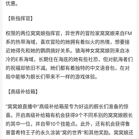
优惠。
【新指挥官】
权限的两位窝窝娘指挥官，异世界的冒险家窝窝娘来自FM
系的热带海域，喜欢冒险的她拥有着似火的热情，想要接
近她得先和她的鹦鹉搞好关系。镇海神女窝窝娘则来自冰
冷的E系海域，长期住在海底的她有些社恐，但对航海者们
的祝福却依旧不减。她们都有着独特的中文语音包，在对
局中能够为舰长们带来不一样的游戏体验。
【高级补给箱】
“窝窝娘直播中”高级补给箱是专为好运的舰长们准备的惊
喜。开启高级补给箱有机会获得9个不同系别的窝窝娘舰长
的其中一位，并自带10个技能点。此外，还有机会获得鲁
普雷希特王子的永久涂装“窝的世界”和其他奖励。窝窝娘还