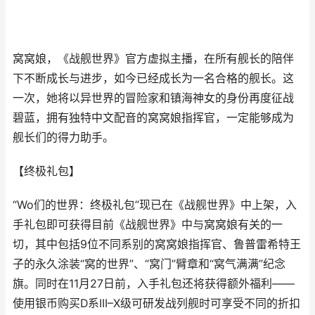
窝窝娘，《战舰世界》官方虚拟主播，在所有舰长的陪伴
下不断成长与进步，如今已经成长为一名合格的舰长。这
一次，她将以异世界的冒险家和镇海神女的身份再度征战
碧蓝，拥有独特中文配音的窝窝娘指挥官，一定能够成为
舰长们的得力助手。
【终极礼包】
“Wo们的世界：终极礼包”现已在《战舰世界》中上架，入
手礼包即可获得目前《战舰世界》中与窝窝娘有关的一
切，其中包括9位不同系别的窝窝娘指挥官、鲁普雷希特王
子的永久涂装“窝的世界”、“窝门”臂章和“窝气满满”纪念
旗。同时在11月27日前，入手礼包还将获得额外福利——
使用银币购买D系III–X级可研发战列舰时可享受不同的折扣