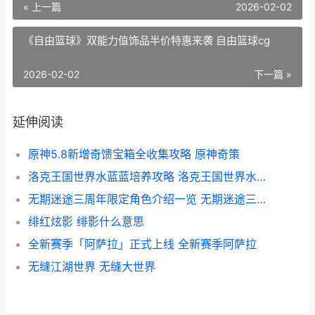
« 上一篇
2026-02-02
《自由篮球》双能力值饰品半价特惠来袭 自由篮球cg
2026-02-02
下一篇 »
延伸阅读
原神5.8新增奇馈宝箱全收集攻略 原神奇策
洛克王国世界水蓝蓝培养攻略 洛克王国世界水蓝蓝果实怎么获得
无期迷途三周年限定角色介绍一览 无期迷途三周年礼盒
绯红炫影 绯影什么意思
全新赛季「阿萨拉」正式上线 全新赛季阿萨拉
无缝江湖世界 无缝大世界