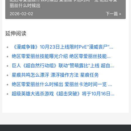
丽丝什么时候出
2026-02-02
下一篇 »
延伸阅读
《漫威争锋》10月23日上线限时PvE“漫威丧尸”模式 《漫威争锋》下载安装
绝区零爱丽丝技能曝光介绍 绝区零爱丽丝技能怎么用
巨人《超自然行动组》联动“赞萌露比”上线 超自然9人剧情详解
星痕共鸣怎么漂浮 漂浮操作方法 星痕任务
绝区零爱丽丝什么时候出 爱丽丝卡池时间一览 绝区零爱丽丝什么时候出
超级英雄大逃杀游戏《超击突破》将于10月16日免费上线 超级大英雄 1080p