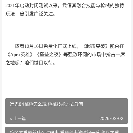
2021年启动封闭测试以来，凭借其融合技能与枪械的独特
玩法，曾引发广泛关注。
随着10月16日免费化正式上线，《超击突破》能否在
《Apex英雄》《堡垒之夜》等强敌环伺的市场中抢占一席
之地呢？咱们拭目以待。
远光84桃桃怎么玩 桃桃技能方式教育
« 上一篇
2026-02-02
绝区零爱丽丝什么时候出 爱丽丝卡池时间一览 绝区零爱