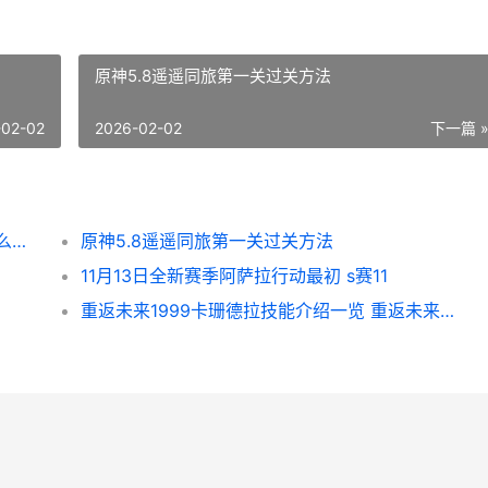
原神5.8遥遥同旅第一关过关方法
-02-02
2026-02-02
下一篇 
《冒险岛》也有自己的亲女儿 冒险岛现在怎么样了
原神5.8遥遥同旅第一关过关方法
11月13日全新赛季阿萨拉行动最初 s赛11
重返未来1999卡珊德拉技能介绍一览 重返未来1999卡位