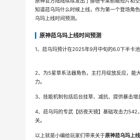
原神官方陆陆续续发出了挪德卡莱前瞻短片和空
知道菈乌玛什么时候上线，作为第一个登场角色
乌玛上线时间预测。
原神菈乌玛上线时间预测
1、菈乌玛预计在2025年9月中旬的6.0下
2、为5星草系法器角色，主打月绽放反应，能
力。
3、技能机制包括后台挂草、减抗、提供暴击增
4、菈乌玛的专武【纺夜天镜】基础攻击力542
关。
以上就是小编给玩家们带来关于
原神菈乌玛上线