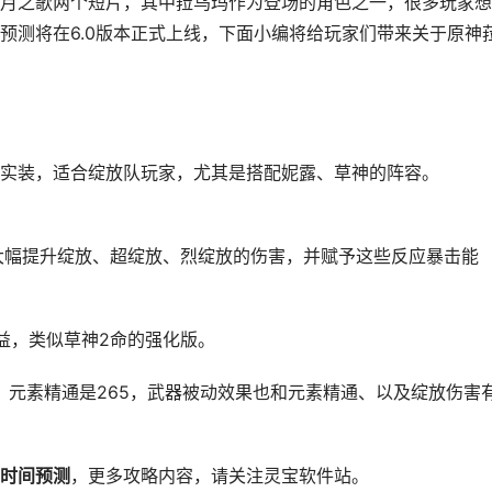
月之歌两个短片，其中菈乌玛作为登场的角色之一，很多玩家想
预测将在6.0版本正式上线，下面小编将给玩家们带来关于原神
半卡池实装，适合绽放队玩家，尤其是搭配妮露、草神的阵容。
大幅提升绽放、超绽放、烈绽放的伤害，并赋予这些反应暴击能
益，类似草神2命的强化版。
，元素精通是265，武器被动效果也和元素精通、以及绽放伤害
时间预测
，更多攻略内容，请关注灵宝软件站。