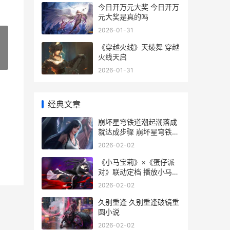
今日开万元大奖 今日开万
元大奖是真的吗
2026-01-31
《穿越火线》天绫舞 穿越
火线天启
»
2026-01-31
经典文章
崩坏星穹铁道潮起潮落成
就达成步骤 崩坏星穹铁道
nga
2026-02-02
《小马宝莉》×《蛋仔派
对》联动定档 播放小马宝
莉
2026-02-02
久别重逢 久别重逢破镜重
圆小说
2026-02-02