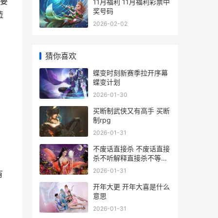
要
11月福利 11月福利彩票中
奖号码
菈
2026-02-02
猜你喜欢
蝶变时刻新赛季拉开序幕
蝶变计划
2026-01-30
买断制武侠又有高手 买断
制rpg
2026-01-31
不废话直接杀 不废话直接
杀不听解释直接杀不等说
话直接杀
2026-01-31
有
开年大更 开年大喜是什么
意思
2026-01-31