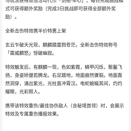
与玩法获得双倍活动代币「剑帖·琴心」，每日完成挑战模
式可获得额外奖励（完成3日挑战即可获得全部额外奖
励）。
全新击伤特效携半价特惠上架
玄云乍破天光现，麒麟踏雷戮苍茫。全新击伤特效称号
「霆威麟怒」惊破幽寂。
特效触发后，有麒麟一现，色如紫霞，鳞甲闪烁，鬃鬣飞
扬，身姿矫健若腾龙。右足踏地，地面崩然骤裂。地面轰
然洞穿，涌出紫光，光柱直冲霄汉。电蛇蜿蜒其间，灼灼
耀眼，光彩照人。
携带该特效重伤/最佳协伤敌人（含秘境首领）时，会展示
特效及专属重伤播报效果。