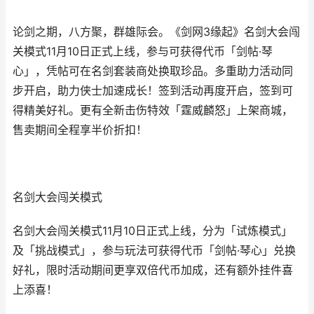
论剑之期，八方聚，群雄际会。《剑网3缘起》名剑大会闯
关模式11月10日正式上线，参与可获得代币「剑帖·琴
心」，凭帖可在名剑套装商处换取珍品。多重助力活动同
步开启，助力侠士加速成长！签到活动再度开启，签到可
得精美好礼。更有全新击伤特效「霆威麟怒」上架商城，
售卖期间全程享半价折扣！
名剑大会闯关模式
名剑大会闯关模式11月10日正式上线，分为「试炼模式」
及「挑战模式」，参与玩法可获得代币「剑帖·琴心」兑换
好礼，限时活动期间更享双倍代币加成，还有额外挂件喜
上添喜！