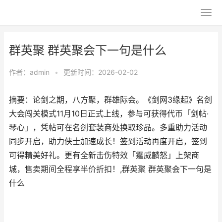
群英聚 群英聚会下一句是什么
作者：
admin
•
更新时间：2026-02-02
摘要：论剑之期，八方聚，群雄际会。《剑网3缘起》名剑
大会闯关模式11月10日正式上线，参与可获得代币「剑帖·
琴心」，凭帖可在名剑套装商处换取珍品。多重助力活动
同步开启，助力侠士加速成长！签到活动再度开启，签到
可得精美好礼。更有全新击伤特效「霆威麟怒」上架商
城，售卖期间全程享半价折扣！,群英聚 群英聚会下一句是
什么