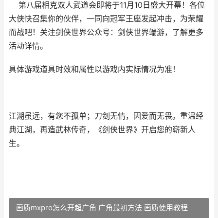
第八届相克双人武道会即将于11月10日盛大开幕！各位
大侠快召集你的伙伴，一同向冠军王座发起冲击，为荣耀
而战吧！关注剑侠世界公众号：剑侠世界端游，了解更多
活动详情。
具体游戏道具时效和属性以游戏内实际情况为准！
江湖虽远，有您不孤单；刀剑无情，因爱而无畏。重温经
典江湖，再造武林传奇，《剑侠世界》开启您的崭新人
生。
画质mxpro怎么开超广角 广角最初方法 画质使用教程