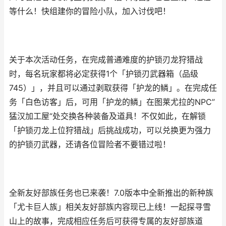
等什么！快组建你的冒险小队，加入讨伐吧！
关于本次活动任务，在完成普通难度的护锁刃龙狩猎战
时，每名玩家都将必定获得1个「护锁刃武器箱（品级
745）」，并且可以通过剥取获得「护龙的鳞」。在完成任
务「白色访客」后，可用「护龙的鳞」在图莱尤拉的NPC”
猛汉加工屋“处交换各种装备及道具！不仅如此，在解锁
「护锁刃龙上位狩猎战」后挑战成功，可以兑换更为强力
的护锁刃武器，还请各位冒险者不要错过啦！
全新友好部族任务也已来袭！7.0版本中全新推出的新种族
「尤卡巨人族」相关友好部族内容现已上线！一起探寻雪
山上的故事，完成相应任务后可获得专属的友好部族道