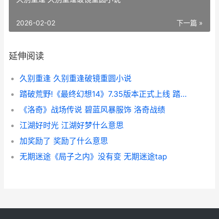
2026-02-02
下一篇 »
延伸阅读
久别重逢 久别重逢破镜重圆小说
踏破荒野!《最终幻想14》7.35版本正式上线 踏破荒郊我双脚是泥泞
《洛奇》战场传说 碧蓝风暴服饰 洛奇战绩
江湖好时光 江湖好梦什么意思
加奖励了 奖励了什么意思
无期迷途《局子之内》没有变 无期迷途tap