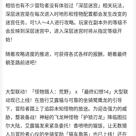
相信也有不少冒险者没有体验过「深层迷宫」相关玩法，
深层迷宫是在每次进入时地形和怪物配置都会发生改变的
迷宫任务，可1人～4人进行攻略。玩家在副本外的等级不
会反映到深层迷宫中，进入深层迷宫时将从指定等级开
始！
随着攻略进度的推进，可获得各式各样的报酬，朝着最终
朝圣路前进吧！
大型联动！「怪物猎人：荒野」 x 「最终幻想14」大型联
动现已上线！在旅行艾露猫与可靠的坐骑鹭鹰龙的引导
下，冒险者踏上了追踪未知怪物的旅途。为迎击强力的威
胁，整装备战！神秘的飞龙种怪物「护锁刃龙」降临图拉
尔大陆，艾露猫发来紧急委托！香喷喷的猫饭，让无数猎
人与冒险者心仪的坐骑奖励「猫车角笛」也已上线！还在