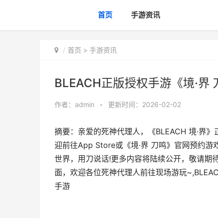
首页
手游资讯
首页
>
手游资讯
BLEACH正版授权手游《境·界 
作者：
admin
•
更新时间：2026-02-02
摘要：亲爱的死神代理人，《BLEACH 境·界》正
迎前往App Store或《境·界 刀鸣》官网
世界，用刀说话!更多内容将陆续公开，敬请期待。另
面，欢迎各位死神代理人前往现场游玩~,BLEAC
手游