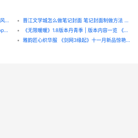
哈啰顺风车怎么开发票 开发票的教程 哈啰顺风车怎么接单
晋江文学城怎么做笔记封面 笔记封面制做方法 晋江文学城怎么投稿
BLEACH正版授权手游《境·界 刀鸣》现于AppStore最初预约 正版授权手游
《无限暖暖》1.8版本丹青季 | 版本内容一览 《无限暖暖》1.10季爆料
雅韵匠心织华服 《剑网3缘起》十一月新品惊艳公布了 雅韵服装