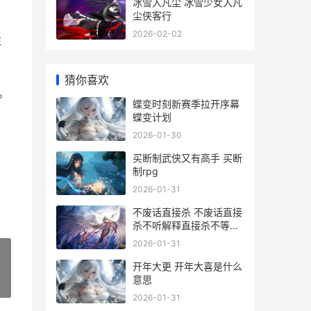
冰雪入凡尘 冰雪少女入凡
尘侠客行
2026-02-02
往
猜你喜欢
。
蝶变时刻新赛季拉开序幕
蝶变计划
2026-01-30
买断制武侠又有高手 买断
制rpg
2026-01-31
不废话直接杀 不废话直接
杀不听解释直接杀不等说
话直接杀
2026-01-31
开年大更 开年大喜是什么
意思
»
2026-01-31