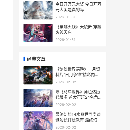
今日开万元大奖 今日开万
元大奖是真的吗
2026-01-31
《穿越火线》天绫舞 穿越
火线天启
2026-01-31
经典文章
《剑侠世界端游》十月资
料片“日月争锋”精彩内容
抢先看 《剑侠世界端游怎
2026-02-02
么下载
曝《马车世界》角色达历
代最多 首发可玩24名角
色 马车是啥游戏
2026-02-02
最终幻想14水晶世界麦迪
逊船长打法教育 最终幻想
14手游官网
2026-02-02