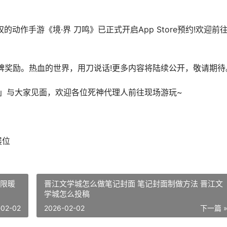
的动作手游《境·界 刀鸣》已正式开启App Store预约!欢迎前
程碑奖励。热血的世界，用刀说话!更多内容将陆续公开，敬请期待
aJoy」与大家见面，欢迎各位死神代理人前往现场游玩~
展位
无限暖
晋江文学城怎么做笔记封面 笔记封面制做方法 晋江文
学城怎么投稿
-02-02
2026-02-02
下一篇 