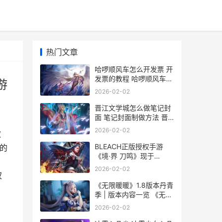
热门文章
哈啰顺风车怎么开发票 开
发票的教程 哈啰顺风车怎
游
么接单
2026-02-02
晋江文学城怎么做笔记封
面 笔记封面制做方法 晋
江文学城怎么投稿
2026-02-02
欢
BLEACH正版授权手游
血的
《境·界 刀鸣》现于
AppStore最初预约 正版
2026-02-02
授权手游
权
《无限暖暖》1.8版本丹青
季 | 版本内容一览 《无限
暖暖》1.10季爆料
2026-02-02