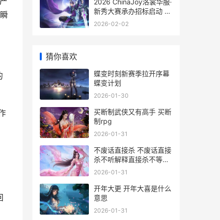
戏产
2026 ChinaJoy洛裳华服·
新秀大赛承办招标启动 女
瞬
主叫洛裳的小说
2026-02-02
猜你喜欢
蝶变时刻新赛季拉开序幕
的
蝶变计划
2026-01-30
买断制武侠又有高手 买断
作
制rpg
2026-01-31
不废话直接杀 不废话直接
杀不听解释直接杀不等说
话直接杀
2026-01-31
开年大更 开年大喜是什么
回
意思
2026-01-31