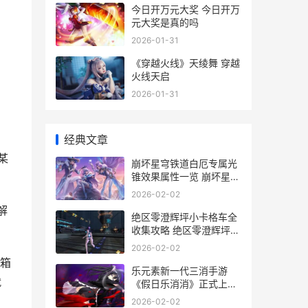
今日开万元大奖 今日开万
元大奖是真的吗
2026-01-31
《穿越火线》天绫舞 穿越
火线天启
2026-01-31
经典文章
某
崩坏星穹铁道白厄专属光
锥效果属性一览 崩坏星穹
铁道白露的小脚丫
2026-02-02
解
绝区零澄辉坪小卡格车全
收集攻略 绝区零澄辉坪小
卡车位置
2026-02-02
箱
乐元素新一代三消手游
就
《假日乐消消》正式上线
乐元素sigmob
2026-02-02