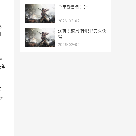
全民欧皇倒计时
2026-02-02
也
送转职道具 转职书怎么获
即
得
2026-02-02
。
择
和
玩