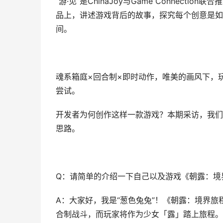
“游·见”是ChinaJoy与Game Connec
品上，讲述游戏背后的故事，探究每个创意是如
间。
魂系箱庭×回合制×即时动作，唯美的画风下，
尝试。
开发者为何创作这样一款游戏？本期采访，我们
思路。
Q：请简单的介绍一下自己以及游戏《朝露：境
A：大家好，我是“葱色兔兔”！《朝露：境界
合制战斗，而玩家将作为少女「露」踏上旅程。