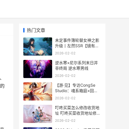
热门文章
未定事件簿轮替女神之影
升级丨左然SSR【镜有遐
思】限时返场 未定事件簿
2026-02-02
代肝
逆水寒×尼尔系列末日并
非终局 逆水寒男线
2026-02-02
商、
【游·见】专访CongSe
的
Studio：魂系箱庭×回合
制×即时ACT
2026-02-02
叮咚买菜怎么修改收货地
址 叮咚买菜收货地址修改
方法 叮咚买菜怎样
2026-02-02