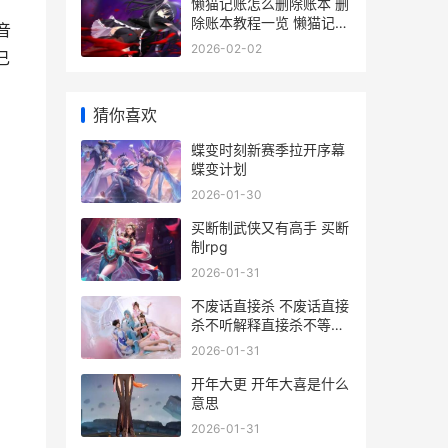
懒猫记账怎么删除账本 删
除账本教程一览 懒猫记账
音
怎么删除账本
2026-02-02
己
猜你喜欢
蝶变时刻新赛季拉开序幕
蝶变计划
2026-01-30
买断制武侠又有高手 买断
制rpg
2026-01-31
不废话直接杀 不废话直接
杀不听解释直接杀不等说
话直接杀
2026-01-31
开年大更 开年大喜是什么
意思
2026-01-31