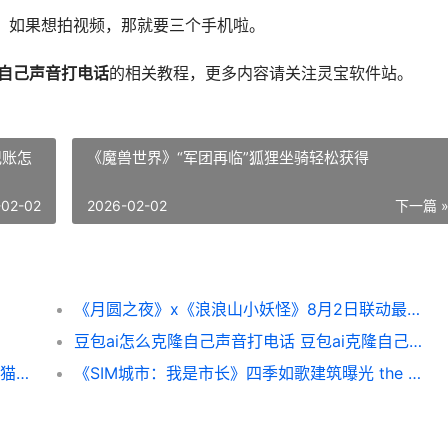
，如果想拍视频，那就要三个手机啦。
隆自己声音打电话
的相关教程，更多内容请关注灵宝软件站。
记账怎
《魔兽世界》“军团再临”狐狸坐骑轻松获得
-02-02
2026-02-02
下一篇 
《月圆之夜》x《浪浪山小妖怪》8月2日联动最初 《月圆之夜》免费观看
豆包ai怎么克隆自己声音打电话 豆包ai克隆自己声音打电话方法
懒猫记账怎么删除账本 删除账本教程一览 懒猫记账怎么删除账本
《SIM城市：我是市长》四季如歌建筑曝光 the sim city