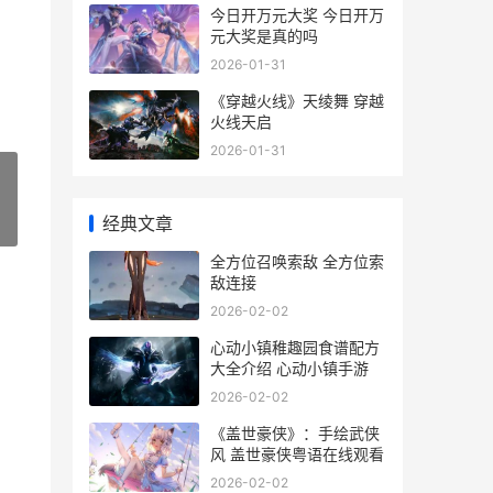
今日开万元大奖 今日开万
元大奖是真的吗
2026-01-31
《穿越火线》天绫舞 穿越
火线天启
2026-01-31
经典文章
»
全方位召唤索敌 全方位索
敌连接
2026-02-02
心动小镇稚趣园食谱配方
大全介绍 心动小镇手游
2026-02-02
《盖世豪侠》：手绘武侠
风 盖世豪侠粤语在线观看
2026-02-02