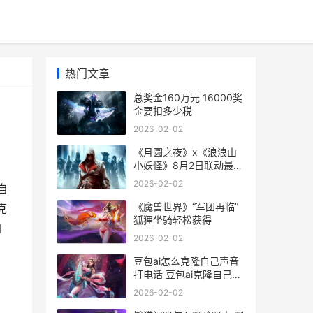
热门文章
总奖金160万元 16000奖
金要扣多少税
2026-02-02
《月圆之夜》x《浪浪山
小妖怪》8月2日联动最初
《月圆之夜》免费观看
2026-02-02
自
《魔兽世界》“军团再临”
克
狐狸坐骑轻松获得
自
2026-02-02
豆包ai怎么克隆自己声音
打电话 豆包ai克隆自己声
音打电话方法
2026-02-02