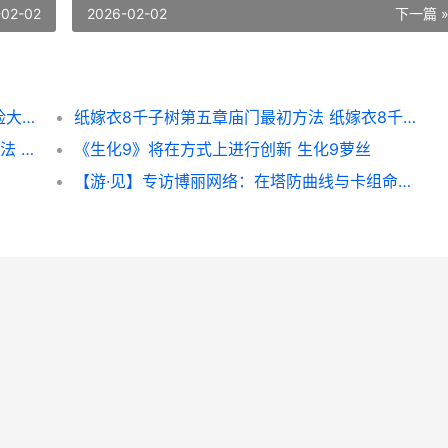
-02-02
2026-02-02
下一篇 
《失控进化》核心方式介绍探索篇丨我怕风险大 失控的进化是谁写的
纸嫁衣8千子树第五章庙门最初方法 纸嫁衣8千子树什么时候上线
完蛋我被美女包围了2甜蜜的烦恼结局达成方法 完蛋我被美女包围了女主
《生化9》将在方式上进行创新 生化9萝丝
【游·见】专访博丽网络：在塔防曲线与卡组命题间 游见介博客