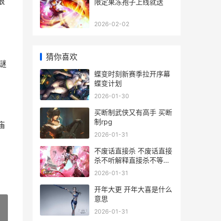
很
限定果冻孢子上线就送
2026-02-02
猜你喜欢
谜
蝶变时刻新赛季拉开序幕
蝶变计划
2026-01-30
买断制武侠又有高手 买断
制rpg
庙
2026-01-31
不废话直接杀 不废话直接
杀不听解释直接杀不等说
话直接杀
2026-01-31
开年大更 开年大喜是什么
意思
2026-01-31