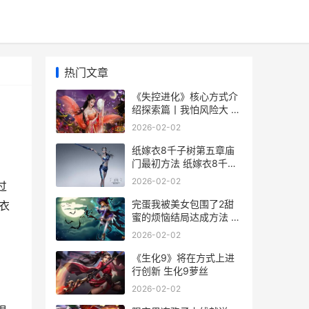
热门文章
《失控进化》核心方式介
绍探索篇丨我怕风险大 失
控的进化是谁写的
2026-02-02
纸嫁衣8千子树第五章庙
门最初方法 纸嫁衣8千子
树什么时候上线
2026-02-02
过
完蛋我被美女包围了2甜
衣
蜜的烦恼结局达成方法 完
蛋我被美女包围了女主
2026-02-02
《生化9》将在方式上进
行创新 生化9萝丝
2026-02-02