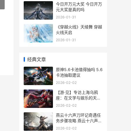
»
今日开万元大奖 今日开万
元大奖是真的吗
2026-01-31
《穿越火线》天绫舞 穿越
火线天启
2026-01-31
经典文章
原神5.6卡池值得抽吗 5.6
卡池抽取建议
2026-02-02
【游·见】专访上海乌鸦
座：在文学与娱乐的天平
上 见游戏百科
2026-02-02
燕云十六声刀环记奇遇任
务步骤攻略 燕云十六声刀
环记
2026-02-02