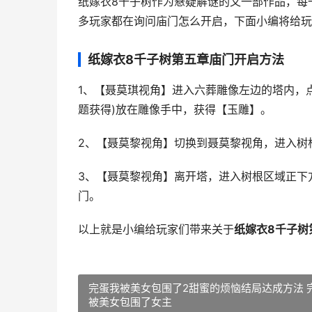
纸嫁衣8千子树作为悬疑解谜的又一部作品，每
多玩家都在询问庙门怎么开启，下面小编将给玩
纸嫁衣8千子树第五章庙门开启方法
1、【聂莫琪视角】进入六葬雕像左边的塔内，
题获得)放在雕像手中，获得【玉雕】。
2、【聂莫黎视角】切换到聂莫黎视角，进入树
3、【聂莫黎视角】离开塔，进入树根区域正下
门。
以上就是小编给玩家们带来关于
纸嫁衣8千子树
完蛋我被美女包围了2甜蜜的烦恼结局达成方法 
被美女包围了女主