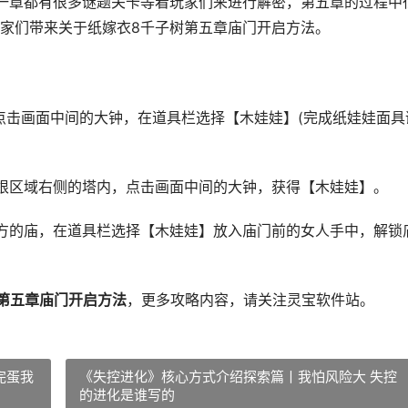
一章都有很多谜题关卡等着玩家们来进行解密，第五章的过程中
家们带来关于纸嫁衣8千子树第五章庙门开启方法。
点击画面中间的大钟，在道具栏选择【木娃娃】(完成纸娃娃面具
根区域右侧的塔内，点击画面中间的大钟，获得【木娃娃】。
方的庙，在道具栏选择【木娃娃】放入庙门前的女人手中，解锁
第五章庙门开启方法
，更多攻略内容，请关注灵宝软件站。
完蛋我
《失控进化》核心方式介绍探索篇丨我怕风险大 失控
的进化是谁写的