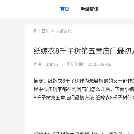
首页
手游资讯
首页
>
手游资讯
纸嫁衣8千子树第五章庙门最初
作者：
admin
•
更新时间：2026-02-02
摘要：纸嫁衣8千子树作为悬疑解谜的又一部作
程中很多玩家都在询问庙门怎么开启，下面小编
8千子树第五章庙门最初方法 纸嫁衣8千子树什