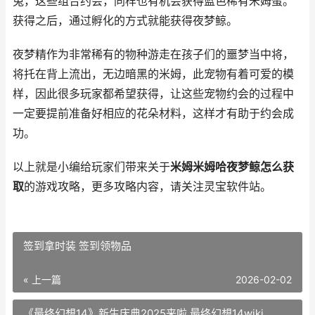
兔，这些组合约会，同样也有机会获得蓝色稀有米姆蛋。
获得之后，通过孵化的方式就能获得夜梦鲸。
夜梦精作为非常稀有的物种游走在孩子们的噩梦当中将，
将托在背上流出，无边暗黑的米姆，此宠物有着可爱的模
样，因此很多玩家都希望获得，让这些宠物约会的过程中
一定要提前准备好相应的花朵材料，这样才有助于约会成
功。
以上就是小编给玩家们带来关于
米姆米姆哈
夜梦鲸怎么获
取
的游戏攻略，更多攻略内容，请关注灵宝软件站。
签到拿时装 签到领物品
« 上一篇
2026-02-02
《最终幻想14》新生庆典2025来啦 最终幻想14wiki