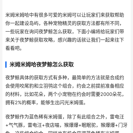
米姆米姆哈中有很多可爱的米姆可以让玩家们来获取帮助
你一起建设岛屿，各种宠物精灵的获取方法都有所不同，
一些玩家在询问夜梦鲸怎么获取，下面小编将给玩家们带
来关于夜梦鲸获取攻略，感兴趣的话就让我们一起来往下
看看吧。
米姆米姆哈夜梦鲸怎么获取
夜梦鲸具体的获取方式有多种，最简单的方法就是合成约
会使用咬尾豹和立羽鸮这个组合，约会之前提前准备相应
的材料，比如花朵，两个小宠物在约会时需要2000朵花，
拥有2%的概率，能够生出闪光米姆蛋。
夜梦鲸作为蓝色稀有米姆蛋，除了有此组合之外，雷电汪
+气气豚，雷电汪+夜店喵，猴爆爆+眠眠驼，猴爆爆+门牙