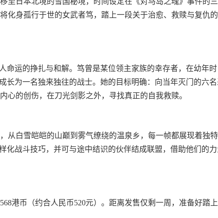
移至日本北境的雪国秘境，时间设定在《对马岛之魂》事件的三
将化身孤行于世的女武者笃，踏上一段关于治愈、救赎与复仇的
个人命运的挣扎与和解。笃曾是某位领主家族的幸存者，在幼年时
，成长为一名独来独往的战士。她的目标明确：向当年灭门的六名
内心的创伤，在刀光剑影之外，寻找真正的自我救赎。
，从白雪皑皑的山巅到雾气缭绕的温泉乡，每一帧都展现着独特
多样化战斗技巧，并可与途中结识的伙伴结成联盟，借助他们的力
68港币（约合人民币520元）。距离发售仅剩一周，准备好踏