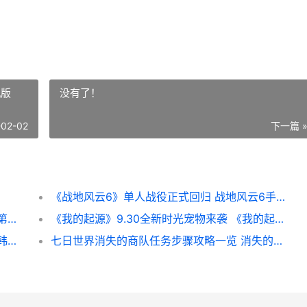
机版
没有了！
-02-02
下一篇 
《战地风云6》单人战役正式回归 战地风云6手机版
星痕共鸣首领蒂娜技能介绍与应对方法 星痕第三关
《我的起源》9.30全新时光宠物来袭 《我的起源》时光服和正式服区别
韩国收集型RPG《七骑士：重生》上线全球 韩国最新收藏
七日世界消失的商队任务步骤攻略一览 消失的七日之都