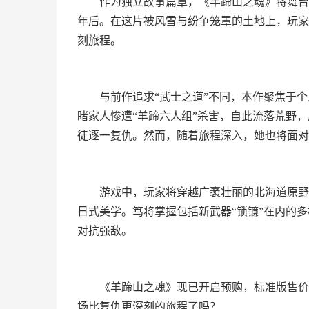
作为独立故事篇章，《羊蹄山之魂》将舞台
年后。在这片被风雪与纷争笼罩的土地上，玩家
刻旅程。
与前作追求“武士之道”不同，本作聚焦于
睹家人惨遭“羊蹄六人组”杀害，自此流落荒野
徒逐一复仇。然而，随着旅程深入，她也将面对
游戏中，玩家将穿越广袤壮丽的北海道原野
日式美学。笃将掌握包括新武器“锁镰”在内的
对抗强敌。
《羊蹄山之魂》现已开启预购，标准版售价5
场比复仇更深刻的旅程了吗？