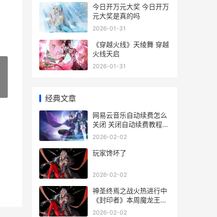
今日开万元大奖 今日开万
元大奖是真的吗
2026-01-31
《穿越火线》天绫舞 穿越
火线天启
2026-01-31
»
经典文章
网易云音乐自动续费怎么
关闭 关闭自动续费教程
网易云音乐自动续费怎么
2026-02-02
取消
玩家馋坏了
2026-02-02
神圣终焉之战火热进行中
《封印者》本周魔龙王的
反击开放 终焉之神殿
2026-02-02