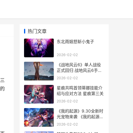
热门文章
东北雨姐怒斩小鬼子
2026-02-02
《战地风云6》单人战役
正式回归 战地风云6手机
版
2026-02-02
三
星痕共鸣首领蒂娜技能介
的
绍与应对方法 星痕第三关
2026-02-02
《我的起源》9.30全新时
光宠物来袭 《我的起源》
时光服和正式服区别
2026-02-02