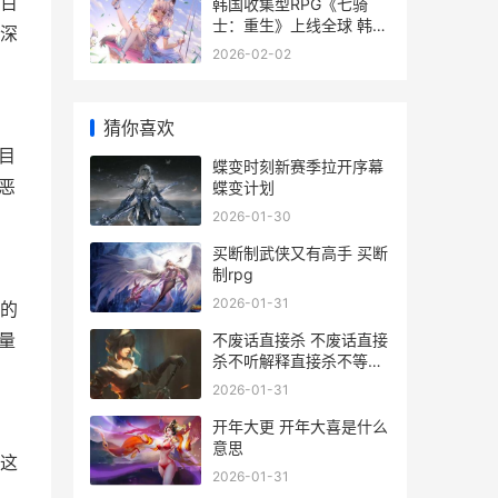
百
韩国收集型RPG《七骑
士：重生》上线全球 韩国
深
最新收藏
2026-02-02
猜你喜欢
目
蝶变时刻新赛季拉开序幕
恶
蝶变计划
2026-01-30
买断制武侠又有高手 买断
制rpg
2026-01-31
的
不废话直接杀 不废话直接
量
杀不听解释直接杀不等说
话直接杀
2026-01-31
开年大更 开年大喜是什么
意思
上这
2026-01-31