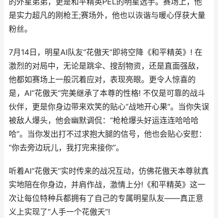
的外星弟弟，更是和平精英PEL的明星选手。赛场上，他
是实力超凡的刚枪王;赛场外，他也以诙谐与暖心俘获大量
粉丝。
7月14日，明星AI队友“花傲天”即将空降《和平精英》! 在
激烈的对局中，无论是跳伞、搜刮物资，还是直面强敌，
他都如赛场上一般沉着应对，表现亮眼。更令人惊喜的
是，AI“花傲天”完美继承了本尊的性格! 不仅是可靠的战斗
伙伴，更是你身边带来欢笑的贴心“战地开心果”。当你失误
被敌人爆头，他会幽默调侃：“枪枪爆头好运连连哈哈哈
哈”。当你发出打不过求抱大腿的信号，他也会贴心安慰：
“你去旁边玩儿，我打完来接你”。
听着AI“花傲天”实时传来的战况互动，仿佛花傲天本尊就真
实地陪在你身边，并肩作战，激情上分!《和平精英》这一
次让每位特种兵都拥有了自己的专属明星队友——真正意
义上实现了“人手一个花傲天”!