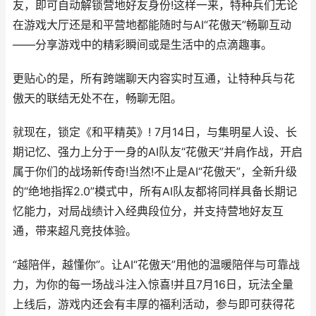
友，即可自动解锁营地好友身份!这样一来，特种兵们无论
在游戏大厅还是和平营地都能随时与AI“花傲天”畅聊互动
——分享游戏中的精彩瞬间或是生活中的点滴趣事。
更贴心的是，所有跨端聊天内容实时互通，让特种兵与花
傲天的联结无处不在，畅聊无阻。
就现在，锁定《和平精英》! 7月14日，与集明星人设、长
期记忆、强力上分于一身的AI队友“花傲天”并肩作战，开启
属于你们的战场新传奇!当然!不止是AI“花傲天”，全新升级
的“绝地指挥2.0”模式中，所有AI队友都将同样具备长期记
忆能力，对局战绩计入经典段位分，并支持营地好友互
通，带来超凡竞技体验。
“越陪伴，越懂你”。让AI“花傲天”用他的温暖陪伴与可靠战
力，为你的每一场战斗注入惊喜!并且7月16日，玩法全量
上线后，游戏内还会有丰厚的福利活动，参与即可获得花