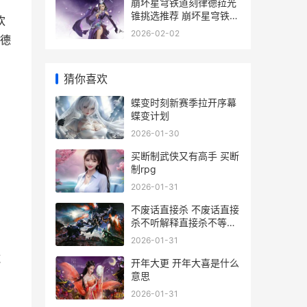
崩坏星穹铁道刻律德菈光
锥挑选推荐 崩坏星穹铁道
欢
官网下载
2026-02-02
德
猜你喜欢
蝶变时刻新赛季拉开序幕
蝶变计划
2026-01-30
买断制武侠又有高手 买断
制rpg
2026-01-31
不废话直接杀 不废话直接
杀不听解释直接杀不等说
话直接杀
2026-01-31
施
开年大更 开年大喜是什么
意思
2026-01-31