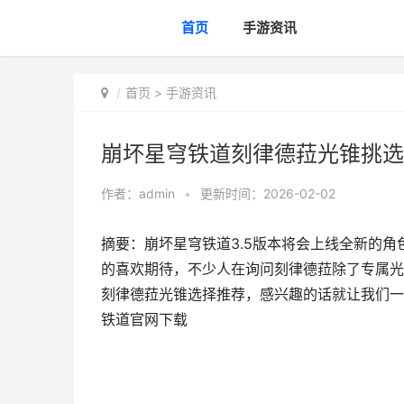
首页
手游资讯
首页
>
手游资讯
崩坏星穹铁道刻律德菈光锥挑选
作者：
admin
•
更新时间：2026-02-02
摘要：崩坏星穹铁道3.5版本将会上线全新的
的喜欢期待，不少人在询问刻律德菈除了专属光
刻律德菈光锥选择推荐，感兴趣的话就让我们一
铁道官网下载