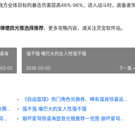
方全体目标的暴击伤害提高48%-96%，进入战斗时，装备者
律德菈光锥选择推荐
，更多攻略内容，请关注灵宝软件站。
道海
强不强 嘴巴大的女人性强不强
-02-02
2026-02-02
下一篇 
《自由篮球》热门角色兑换券、稀有道具惊喜返场 自由篮球视频
《三角洲行动》一洲年庆典暨烽火世界杯总决赛9月21日正式开幕 《三角洲行动》官网
强不强 嘴巴大的女人性强不强
崩坏星穹铁道刻律德菈光锥挑选推荐 崩坏星穹铁道官网下载
崩坏星穹铁道海瑟音光锥推荐一览图 崩坏星穹铁道海报