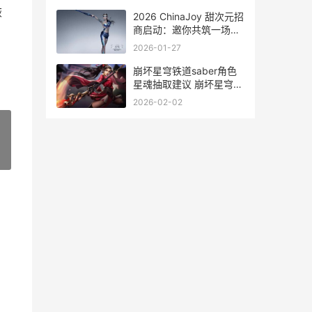
恢
2026 ChinaJoy 甜次元招
商启动：邀你共筑一场甜
美的梦
2026-01-27
崩坏星穹铁道saber角色
星魂抽取建议 崩坏星穹铁
道Saber毕业面板
2026-02-02
»