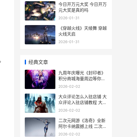
今日开万元大奖 今日开万
元大奖是真的吗
2026-01-31
《穿越火线》天绫舞 穿越
火线天启
2026-01-31
。
经典文章
九周年庆曝光《封印者》
积分商城海量周边等你赢
9周年庆
2026-02-02
大众评论怎么入驻店铺 大
众评论入驻店铺教程 大众
评论是什么意思
2026-02-02
二次元网游《洛奇》全新
阿尔卡纳震撼上线 二次元
game
2026-02-02