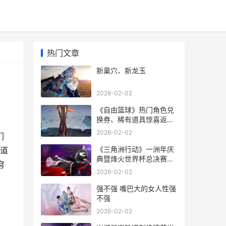
热门文章
新巢穴、新龙玉
2026-02-02
《自由篮球》热门角色兑
换券、稀有道具惊喜返场
自由篮球视频
2026-02-02
们
《三角洲行动》一洲年庆
道
典暨烽火世界杯总决赛9
穹
月21日正式开幕 《三角洲
2026-02-02
行动》官网
强不强 嘴巴大的女人性强
不强
2026-02-02