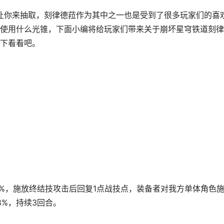
以让你来抽取，刻律德菈作为其中之一也是受到了很多玩家们的喜
使用什么光锥，下面小编将给玩家们带来关于崩坏星穹铁道刻律
下看看吧。
28%，施放终结技攻击后回复1点战技点，装备者对我方单体角色
8%，持续3回合。