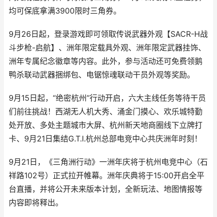
均可保底拿满3900限时三角券。
9月26日起，登录游戏即可领取传说武器外观【SACR-H战
斗步枪-启航】、洲年限定载具外观、洲年限定武器挂饰、
洲年专属纪念徽章等内容。此外，参与活动还可免费领鹅
鸭杀联动武器捆绑包、电锯惊魂联动干员外观等奖励。
9月15日起，“绝密杭州”行动开启，六大主线任务等待干员
们前往挑战！西湖无人机大秀、涌金门摸心、欢乐城特勤
处开放、多处主题城市大屏、杭州新天地商圈线下立牌打
卡、9月21日集结G.T.I.杭州总部电竞中心共庆洲年时刻！
9月21日，《三角洲行动》一洲年庆将于杭州电竞中心（石
祥路102号）正式拉开帷幕。洲年庆典将于15:00开启全平
台直播，并将公开未来版本计划，全新玩法、地图情报等
内容即将释出。