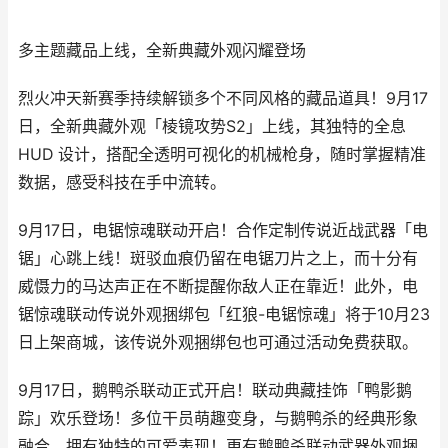
多主题藏品上线，全新典藏外观闪耀登场
烈火冲天新赛季持续解锁多个不同风格的藏品道具！9月17
日，全新典藏外观「棱镜攻势S2」上线，其独特的全息
HUD 设计，搭配全透明可视化的机械枪身，随时掌握精准
数据，感受科技在手中流转。
9月17日，电锯惊魂联动开启！合作定制传说近战武器「电
锯」心跳上线！斑驳血痕仍留在电锯刀片之上，而十分有
威慑力的马达声正在不断提醒你敌人正在靠近！此外，电
锯惊魂联动传说外观捆绑包「红狼-电锯惊魂」将于10月23
日上架商城，该传说外观捆绑包也可通过活动免费获取。
9月17日，鹅鸭杀联动正式开启！联动典藏挂饰「鸭影鹅
踪」欢乐登场！多位干员萌趣变身，与鹅鸭杀的经典形象
融合，拥有独特的可爱表现！更有鹅鸭杀联动武器外观捆