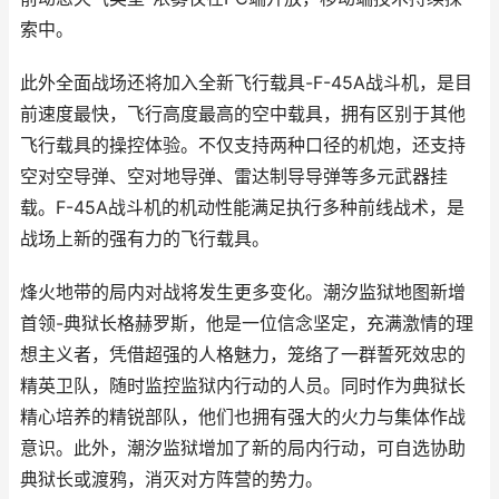
索中。
此外全面战场还将加入全新飞行载具-F-45A战斗机，是目
前速度最快，飞行高度最高的空中载具，拥有区别于其他
飞行载具的操控体验。不仅支持两种口径的机炮，还支持
空对空导弹、空对地导弹、雷达制导导弹等多元武器挂
载。F-45A战斗机的机动性能满足执行多种前线战术，是
战场上新的强有力的飞行载具。
烽火地带的局内对战将发生更多变化。潮汐监狱地图新增
首领-典狱长格赫罗斯，他是一位信念坚定，充满激情的理
想主义者，凭借超强的人格魅力，笼络了一群誓死效忠的
精英卫队，随时监控监狱内行动的人员。同时作为典狱长
精心培养的精锐部队，他们也拥有强大的火力与集体作战
意识。此外，潮汐监狱增加了新的局内行动，可自选协助
典狱长或渡鸦，消灭对方阵营的势力。