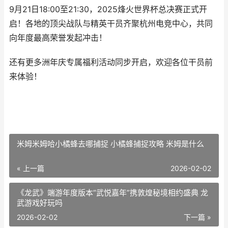
9月21日18:00至21:30，2025烽火世界杯总决赛正式开
启！各地的顶尖战队与精英干员齐聚杭州电竞中心，共同
向年度最高荣誉发起冲击！
还有更多洲年庆专属福利活动同步开启，欢迎各位干员前
来体验！
米姆米姆哈小橘蜂去哪捕捉 小橘蜂捕捉攻略 米姆是什么
« 上一篇
2026-02-02
《龙武》端游年度版本“武悦嘉年”携敦煌秘境相约盛典 龙
武游戏好玩吗
2026-02-02
下一篇 »