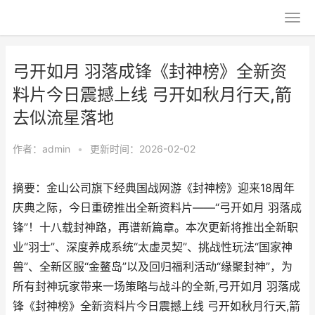
弓开如月 羽落成锋《封神榜》全新资
料片今日震撼上线 弓开如秋月行天,箭
去似流星落地
作者：
admin
•
更新时间：2026-02-02
摘要：金山公司旗下经典国战网游《封神榜》迎来18周年
庆典之际，今日重磅推出全新资料片——“弓开如月 羽落成
锋”！十八载封神路，再谱新篇章。本次更新将推出全新职
业“羽士”、深度养成系统“太虚灵契”、挑战性玩法“国家神
兽”、全新区服“金鳌岛”以及回归福利活动“缘聚封神”，为
所有封神玩家带来一场策略与战斗的全新,弓开如月 羽落成
锋《封神榜》全新资料片今日震撼上线 弓开如秋月行天,箭