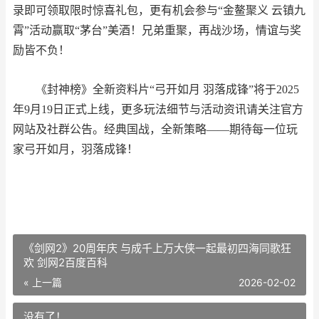
录即可领取限时惊喜礼包，更有机会参与“金鳌聚义 云镇九
霄”活动赢取“茅台”美酒！兄弟重聚，再战沙场，情谊与奖
励皆不负！
《封神榜》全新资料片“弓开如月 羽落成锋”将于2025
年9月19日正式上线，更多玩法细节与活动资讯请关注官方
网站及社群公告。经典国战，全新策略——期待每一位玩
家弓开如月，羽落成锋！
《剑网2》20周年庆 与成千上万大侠一起最初四海同歌狂
欢 剑网2百度百科
« 上一篇
2026-02-02
没有了！