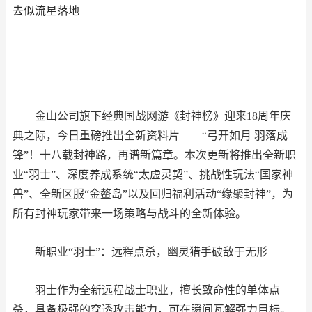
去似流星落地
金山公司旗下经典国战网游《封神榜》迎来18周年庆
典之际，今日重磅推出全新资料片——“弓开如月 羽落成
锋”！十八载封神路，再谱新篇章。本次更新将推出全新职
业“羽士”、深度养成系统“太虚灵契”、挑战性玩法“国家神
兽”、全新区服“金鳌岛”以及回归福利活动“缘聚封神”，为
所有封神玩家带来一场策略与战斗的全新体验。
新职业“羽士”：远程点杀，幽灵猎手破敌于无形
羽士作为全新远程战士职业，擅长致命性的单体点
杀，具备极强的穿透攻击能力，可在瞬间瓦解强力目标。