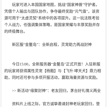
玩家可进入本国国家地图，挑战“国家神兽”守护者。
凭借个人输出与团队协作，争夺最终奖励“元气值”，该资
源可用于“太虚灵契”系统中的各项提升。这一玩法既考验
个人战力，也强调集体策略，是国家荣耀与丰厚奖励并存
的终极舞台。
新区服“金鳌岛”：全新启程，灵宠助力再战封神
今日15:00，全新服务器“金鳌岛”正式开放！入驻新服
的玩家将获得属性灵宠【杨戬】与【飞升·哮天犬】鼎力相
助，同时还可参与多项开服活动，赢取海量资源与奖励。
>> 新活动“缘聚封神”：老友回归，茅台好礼情义两全
资料片上线之际，官方诚挚邀请封神老玩家回归，登