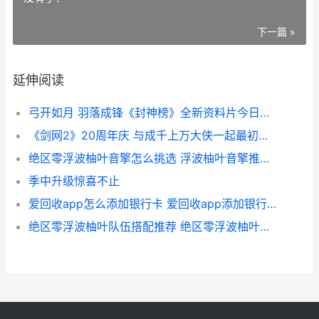
下一篇 »
延伸阅读
弓开如月 羽落成锋《封神榜》全新资料片今日震撼上线 弓开如秋月行天,箭去似流星落地
《剑网2》20周年庆 与成千上万大侠一起最初四海同歌狂欢 剑网2百度百科
绝区零浮波柚叶音擎怎么挑选 浮波柚叶音擎推荐 绝区零浮波柚叶ep歌词
季中升级惊喜不止
爱回收app怎么添加银行卡 爱回收app添加银行卡方法 爱回收怎么收钱
绝区零浮波柚叶队伍搭配推荐 绝区零浮波柚叶属性