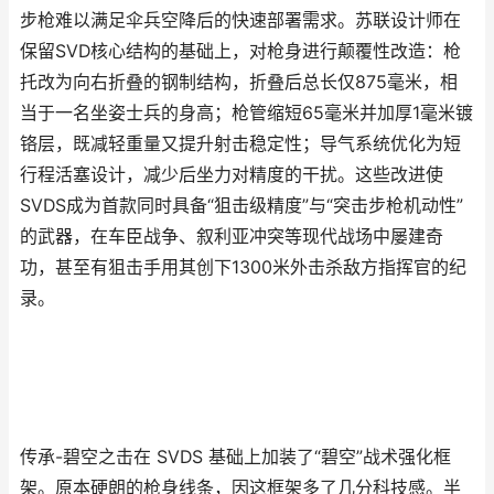
步枪难以满足伞兵空降后的快速部署需求。苏联设计师在
保留SVD核心结构的基础上，对枪身进行颠覆性改造：枪
托改为向右折叠的钢制结构，折叠后总长仅875毫米，相
当于一名坐姿士兵的身高；枪管缩短65毫米并加厚1毫米镀
铬层，既减轻重量又提升射击稳定性；导气系统优化为短
行程活塞设计，减少后坐力对精度的干扰。这些改进使
SVDS成为首款同时具备“狙击级精度”与“突击步枪机动性”
的武器，在车臣战争、叙利亚冲突等现代战场中屡建奇
功，甚至有狙击手用其创下1300米外击杀敌方指挥官的纪
录。
传承-碧空之击在 SVDS 基础上加装了“碧空”战术强化框
架。原本硬朗的枪身线条，因这框架多了几分科技感。半