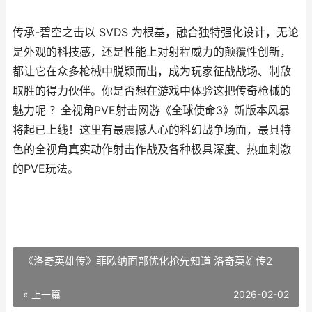
传承-碧空之击以 SVDS 为根基，融合独特强化设计，无论
是外观的科技感，还是性能上对射程威力的颠覆性创新，
都让它在众多枪械中脱颖而出，成为玩家征战战场、制敌
取胜的得力伙伴。你是否想在游戏中体验这把传奇枪械的
魅力呢 ？全视角PVE射击网游《全球使命3》新版本风暴
将起已上线！这里有最震撼人心的科幻战争场面，最具特
色的全视角真实动作射击作战及各种极具深度、热血刺激
的PVE玩法。
《洛奇英雄传》菲欧纳面部优化抢先知道 洛奇英雄传2
« 上一篇
2026-02-02