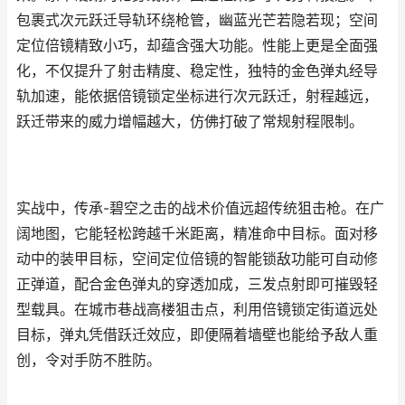
包裹式次元跃迁导轨环绕枪管，幽蓝光芒若隐若现；空间
定位倍镜精致小巧，却蕴含强大功能。性能上更是全面强
化，不仅提升了射击精度、稳定性，独特的金色弹丸经导
轨加速，能依据倍镜锁定坐标进行次元跃迁，射程越远，
跃迁带来的威力增幅越大，仿佛打破了常规射程限制。
实战中，传承-碧空之击的战术价值远超传统狙击枪。在广
阔地图，它能轻松跨越千米距离，精准命中目标。面对移
动中的装甲目标，空间定位倍镜的智能锁敌功能可自动修
正弹道，配合金色弹丸的穿透加成，三发点射即可摧毁轻
型载具。在城市巷战高楼狙击点，利用倍镜锁定街道远处
目标，弹丸凭借跃迁效应，即便隔着墙壁也能给予敌人重
创，令对手防不胜防。