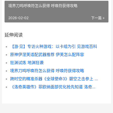
境界刀鸣呼唤符怎么获得 呼唤符获得攻略
2026-02-02
下一篇 »
延伸阅读
【游·见】专访火种游戏：以卡组为引 见游戏百科
原神伊涅芙适配武器推荐 伊芙怎么配阵容
狂渊试炼 地渊狂袭
境界刀鸣呼唤符怎么获得 呼唤符获得攻略
跨时空的精准杀器《全球使命3》碧空之击参上 什么叫跨时空
《洛奇英雄传》菲欧纳面部优化抢先知道 洛奇英雄传2