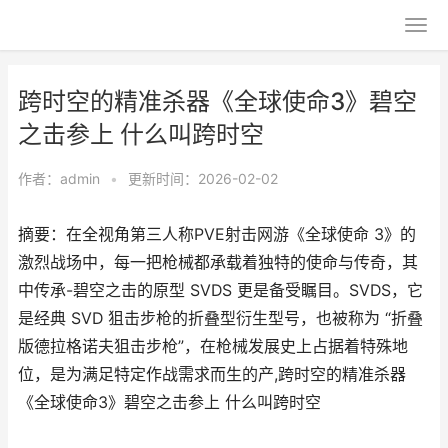
跨时空的精准杀器《全球使命3》碧空
之击参上 什么叫跨时空
作者：
admin
•
更新时间：2026-02-02
摘要：​在全视角第三人称PVE射击网游《全球使命 3》的
激烈战场中，每一把枪械都承载着独特的使命与传奇，其
中传承-碧空之击的原型 SVDS 更是备受瞩目。SVDS，它
是经典 SVD 狙击步枪的折叠型衍生型号，也被称为 “折叠
版德拉格诺夫狙击步枪”，在枪械发展史上占据着特殊地
位，是为满足特定作战需求而生的产,跨时空的精准杀器
《全球使命3》碧空之击参上 什么叫跨时空