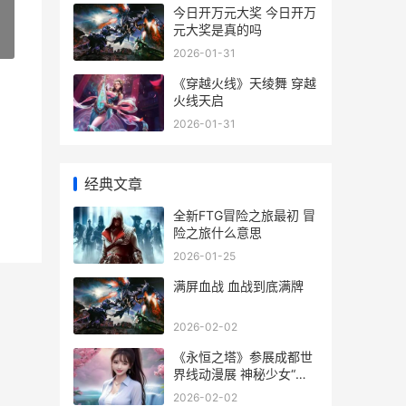
今日开万元大奖 今日开万
元大奖是真的吗
»
2026-01-31
《穿越火线》天绫舞 穿越
火线天启
2026-01-31
经典文章
全新FTG冒险之旅最初 冒
险之旅什么意思
2026-01-25
满屏血战 血战到底满牌
2026-02-02
《永恒之塔》参展成都世
界线动漫展 神秘少女“鲁
米内斯”首次闪耀公布了
2026-02-02