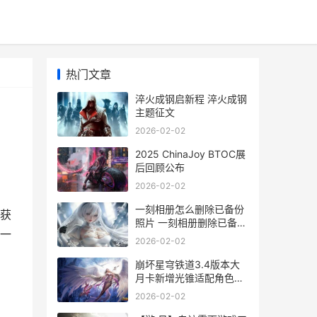
热门文章
淬火成钢启新程 淬火成钢
主题征文
2026-02-02
2025 ChinaJoy BTOC展
后回顾公布
2026-02-02
一刻相册怎么删除已备份
获
照片 一刻相册删除已备份
一
照片方法 一刻相册怎么全
2026-02-02
部删除照片
崩坏星穹铁道3.4版本大
月卡新增光锥适配角色推
荐 崩坏星穹铁道3.4指令
2026-02-02
服