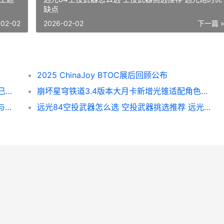
缺点
-02-02
2026-02-02
下一篇 
2025 ChinaJoy BTOC展后回顾公布
一刻相册怎么删除已备份照片 一刻相册删除已备份照片方法 一刻相册怎么全部删除照片
崩坏星穹铁道3.4版本大月卡新增光锥适配角色推荐 崩坏星穹铁道3.4指令服
【游·见】专访雾雨游戏工作室：在像素拼图与色彩信仰交错中 榊游矢百度百科
远光84空投武器怎么选 空投武器挑选推荐 远光炮的优缺点