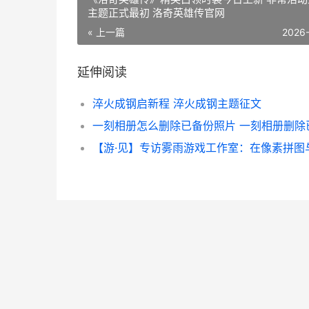
主题正式最初 洛奇英雄传官网
« 上一篇
2026
延伸阅读
淬火成钢启新程 淬火成钢主题征文