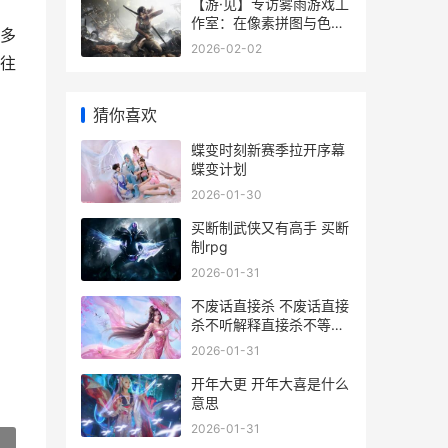
【游·见】专访雾雨游戏工
作室：在像素拼图与色彩
多
信仰交错中 榊游矢百度百
2026-02-02
科
往
猜你喜欢
蝶变时刻新赛季拉开序幕
蝶变计划
2026-01-30
买断制武侠又有高手 买断
制rpg
2026-01-31
不废话直接杀 不废话直接
杀不听解释直接杀不等说
话直接杀
2026-01-31
开年大更 开年大喜是什么
意思
2026-01-31