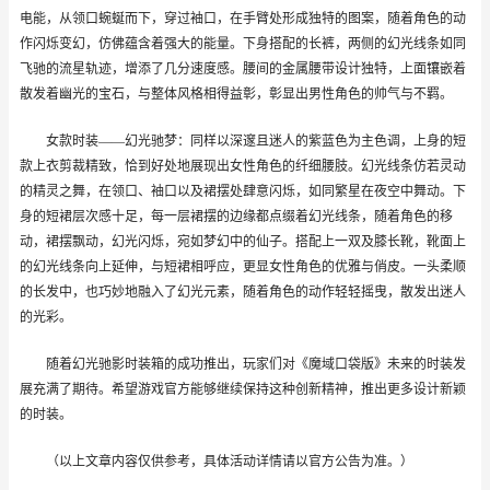
电能，从领口蜿蜒而下，穿过袖口，在手臂处形成独特的图案，随着角色的动
作闪烁变幻，仿佛蕴含着强大的能量。下身搭配的长裤，两侧的幻光线条如同
飞驰的流星轨迹，增添了几分速度感。腰间的金属腰带设计独特，上面镶嵌着
散发着幽光的宝石，与整体风格相得益彰，彰显出男性角色的帅气与不羁。
女款时装
——幻光驰梦：同样以深邃且迷人的紫蓝色为主色调，上身的短
款上衣剪裁精致，恰到好处地展现出女性角色的纤细腰肢。幻光线条仿若灵动
的精灵之舞，在领口、袖口以及裙摆处肆意闪烁，如同繁星在夜空中舞动。下
身的短裙层次感十足，每一层裙摆的边缘都点缀着幻光线条，随着角色的移
动，裙摆飘动，幻光闪烁，宛如梦幻中的仙子。搭配上一双及膝长靴，靴面上
的幻光线条向上延伸，与短裙相呼应，更显女性角色的优雅与俏皮。一头柔顺
的长发中，也巧妙地融入了幻光元素，随着角色的动作轻轻摇曳，散发出迷人
的光彩。
随着幻光驰影时装箱的成功推出，玩家们对《魔域口袋版》未来的时装发
展充满了期待。希望游戏官方能够继续保持这种创新精神，推出更多设计新颖
的时装。
（以上文章内容仅供参考，具体活动详情请以官方公告为准。）