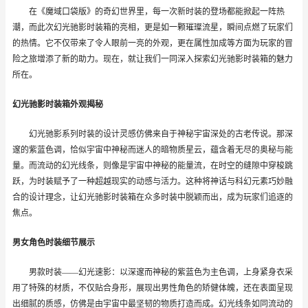
在《魔域口袋版》的奇幻世界里，每一次新时装的登场都能掀起一阵热
潮，而此次幻光驰影时装箱的亮相，更是如一颗璀璨流星，瞬间点燃了玩家们
的热情。它不仅带来了令人眼前一亮的外观，更在属性加成等方面为玩家的冒
险之旅增添了新的助力。现在，就让我们一同深入探索幻光驰影时装箱的魅力
所在。
幻光驰影时装箱外观揭秘
幻光驰影系列时装的设计灵感仿佛来自于神秘宇宙深处的古老传说。那深
邃的紫蓝色调，恰似宇宙中神秘而迷人的暗物质星云，蕴含着无尽的奥秘与能
量。而流动的幻光线条，则像是宇宙中神秘的能量流，在时空的缝隙中穿梭跳
跃，为时装赋予了一种超越现实的动感与活力。这种将神话与科幻元素巧妙融
合的设计理念，让幻光驰影时装箱在众多时装中脱颖而出，成为玩家们追逐的
焦点。
男女角色时装细节展示
男款时装
——幻光速影：以深邃而神秘的紫蓝色为主色调，上身紧身衣采
用了特殊的材质，不仅贴合身形，展现出男性角色的矫健体魄，还在表面呈现
出细腻的质感，仿佛是由宇宙中最坚韧的物质打造而成。幻光线条如同流动的