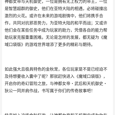
神都女帝与天机御史，一位是拥有无上权力的帝王，一位
是智慧超群的御史，他们在亚特大陆的相遇，必将碰撞出
激烈的火花。或许在未来的游戏剧情中，他们将携手合
作，共同对抗邪恶势力，为亚特大陆的和平而战；又或许
他们会在某些任务中成为玩家的助力，凭借各自的能力帮
助玩家克服重重困难。无论是怎样的发展，都无疑为《魔
域口袋版》的游戏世界增添了更多的精彩与期待。
如此强大且极具特色的金秋宠，各位玩家是不是已经迫不
及待想要收入囊中了呢？那就赶快进入《魔域口袋版》，
开启你的奇幻冒险之旅，与神都女帝・武后和天机御史・
狄公一同并肩作战，书写属于你们的传奇故事吧！