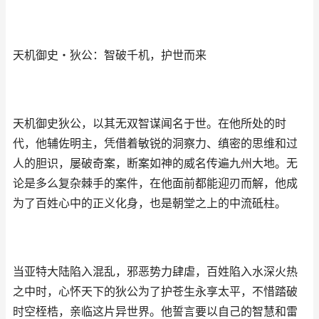
天机御史・狄公：智破千机，护世而来
天机御史狄公，以其无双智谋闻名于世。在他所处的时
代，他辅佐明主，凭借着敏锐的洞察力、缜密的思维和过
人的胆识，屡破奇案，断案如神的威名传遍九州大地。无
论是多么复杂棘手的案件，在他面前都能迎刃而解，他成
为了百姓心中的正义化身，也是朝堂之上的中流砥柱。
当亚特大陆陷入混乱，邪恶势力肆虐，百姓陷入水深火热
之中时，心怀天下的狄公为了护苍生永享太平，不惜踏破
时空桎梏，亲临这片异世界。他誓言要以自己的智慧和雷