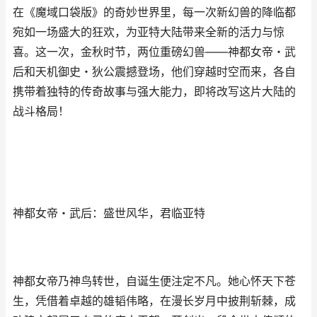
在《魔域口袋版》的奇妙世界里，每一次新幻兽的降临都
宛如一场盛大的狂欢，为亚特大陆带来全新的活力与惊
喜。这一次，金秋时节，两位重磅幻兽——神都女帝・武
后和天机御史・狄公震撼登场，他们穿越时空而来，各自
携带着独特的传奇故事与强大能力，即将改写这片大陆的
战斗格局！
神都女帝・武后：盛世风华，君临亚特
神都女帝乃神鸟转世，自诞生便注定不凡。她心怀天下苍
生，凭借着卓越的雄韬伟略，在漫长岁月中披荆斩棘，成