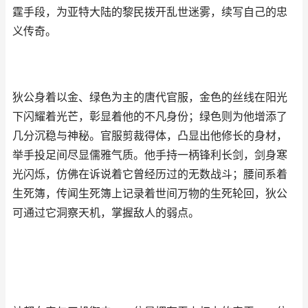
霆手段，为亚特大陆的黎民拨开乱世迷雾，续写自己的忠
义传奇。
狄公身着以金、绿色为主的唐代官服，金色的丝线在阳光
下闪耀着光芒，彰显着他的不凡身份；绿色则为他增添了
几分沉稳与神秘。官服剪裁得体，凸显出他修长的身材，
举手投足间尽显儒雅气质。他手持一柄锋利长剑，剑身寒
光闪烁，仿佛在诉说着它曾经历过的无数战斗；腰间系着
生死簿，传闻生死簿上记录着世间万物的生死轮回，狄公
可通过它洞察天机，掌握敌人的弱点。