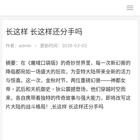
长这样 长这样还分手吗
作者：
admin
•
更新时间：2026-02-02
摘要：​在《魔域口袋版》的奇妙世界里，每一次新幻兽的
降临都宛如一场盛大的狂欢，为亚特大陆带来全新的活力
与惊喜。这一次，金秋时节，两位重磅幻兽——神都女
帝・武后和天机御史・狄公震撼登场，他们穿越时空而
来，各自携带着独特的传奇故事与强大能力，即将改写这
片大陆的战斗格局！,长这样 长这样还分手吗