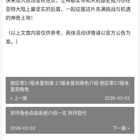
快来加入这场金秋狂欢，让神都女帝和天机御史成为你在
亚特大陆上最坚实的后盾，一起征服这片充满挑战与机遇
的神奇土地！
（以上文章内容仅供参考，具体活动详情请以官方公告为
准。）
绝区零2.1版本复刻谁 2.1版本复刻角色介绍 绝区零2.1版本
复刻角色
« 上一篇
2026-02-02
异环角色命座系统介绍一览 异环取代
2026-02-02
下一篇 »