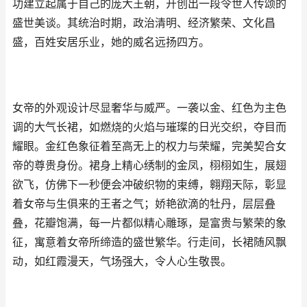
功建立起属于自己的庞大王朝，开创出一段令世人传颂的
盛世美谈。其统治时期，政治清明、经济繁荣、文化昌
盛，百姓安居乐业，她的威名远扬四方。
女帝的外观设计尽显奢华与威严。一袭以金、红色为主色
调的大气长裙，如燃烧的火焰与璀璨的日光交织，夺目而
耀眼。金红色象征着至高无上的权力与荣耀，完美契合女
帝的尊贵身份。裙身上精心绣制的金凤，栩栩如生，展翅
欲飞，仿佛下一秒便会冲破织物的束缚，翱翔天际，彰显
着女帝与生俱来的王者之气；娇艳欲滴的牡丹，层层叠
叠，花瓣饱满，每一片都似精心雕琢，是富贵与繁荣的象
征，寓意着女帝所缔造的盛世繁华。行走间，长裙随风飘
动，如红霞漫天，气场强大，令人心生敬畏。