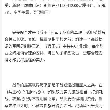
受，新服【虎啸山河】即将在8月23日12:00火爆开启，团战
PK，多国争霸，登顶称王！
完美配合才是《兵王ol》军团竞赛的真理！孤胆英雄只
会关云长败走麦城，挥军剑指团战之前，组建一个高效协
调的军团是制胜王道。《兵王ol》中共有6个职业，每个职
业之间如何合理的安排，哪些防御哪些攻击，需要合理安
排才能发挥最强的实力。
战争的最高境界历来都是不战或速战而屈人之兵。在
《兵王ol》军团PK战中，如果双方实力旗鼓相当，打消耗
战、攻坚战绝对不是明智之举。故此要合理利用资源，当
率先冲顶之时，也就是你旗开得胜之日。战场风云千变万