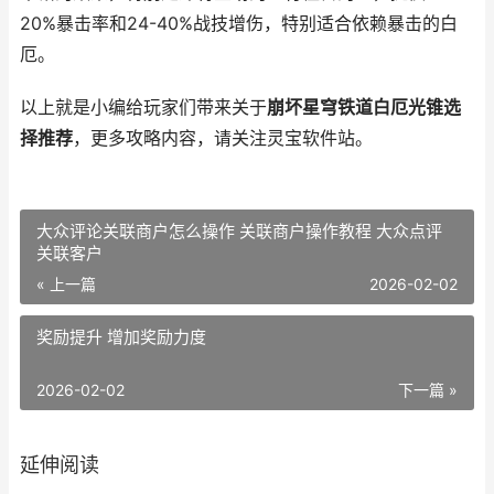
20%暴击率和24-40%战技增伤，特别适合依赖暴击的白
厄。
以上就是小编给玩家们带来关于
崩坏星穹铁道白厄光锥选
择推荐
，更多攻略内容，请关注灵宝软件站。
大众评论关联商户怎么操作 关联商户操作教程 大众点评
关联客户
« 上一篇
2026-02-02
奖励提升 增加奖励力度
2026-02-02
下一篇 »
延伸阅读