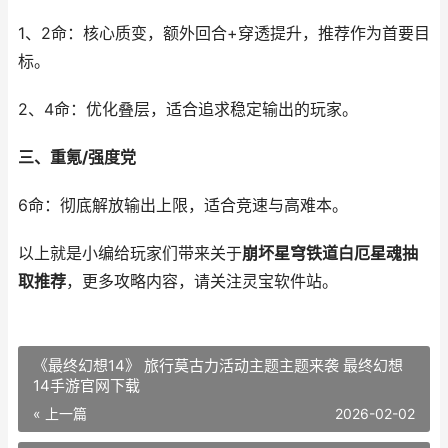
1、2命：核心质变，额外回合+穿透提升，推荐作为首要目
标。
2、4命：优化叠层，适合追求稳定输出的玩家。
三、重氪/强度党
6命：彻底解放输出上限，适合竞速与高难本。
以上就是小编给玩家们带来关于
崩坏星穹铁道白厄星魂抽
取推荐
，更多攻略内容，请关注灵宝软件站。
《最终幻想14》 旅行莫古力活动主题主题来袭 最终幻想
14手游官网下载
« 上一篇
2026-02-02