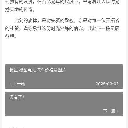
幻独有的浪漫，在百亿光年的尺度下，书写着凡人以时光
撼天地的传奇。
此刻的旋律，是对先驱的致敬，亦是对每一位开拓者
的礼赞，邀你承继这份时光淬炼的信念，共赴下一段星辰
征程。
极星 极星电动汽车价格及图片
« 上一篇
2026-02-02
没有了！
下一篇 »