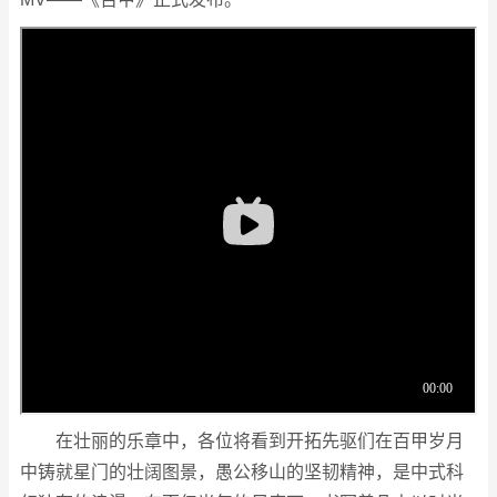
在壮丽的乐章中，各位将看到开拓先驱们在百甲岁月
中铸就星门的壮阔图景，愚公移山的坚韧精神，是中式科